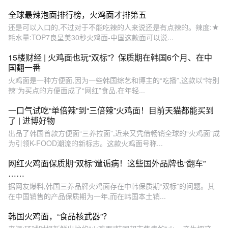
全球最辣泡面排行榜，火鸡面才排第五
还是可以入口的,不过对于不能吃辣的人来说还是有点辣的。辣度:★
耗水量:TOP7良呈美30秒火鸡面-中国这款面可以说...
15楼财经 | 火鸡面也玩“双标”？保质期在韩国6个月、在中
国翻一番
火鸡面是一种方便面,因为一些韩国综艺和博主的“吃播”,这款以“特别
辣”为买点的方便面成了“网红”食品,在年轻...
一口气试吃“单倍辣”到“三倍辣”火鸡面！目前天猫都能买到
了 | 进博好物
出品了韩国首款方便面“三养拉面”,近来又凭借畅销全球的“火鸡面”成
为引领K-FOOD潮流的新标志。这款火鸡面号称...
网红火鸡面保质期“双标”遭诟病！这些国外品牌也“翻车”
……
据网友爆料,韩国三养品牌火鸡面存在中韩保质期“双标”的问题。其
在中国销售的产品保质期为一年,而在韩国本土销...
韩国火鸡面，“食品核武器”？