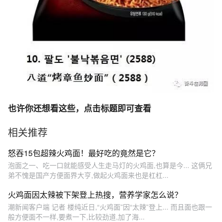
也许你还想看这些，点击标题即可查看
相关推荐
怒吞15包超辣火鸡面！最好吃的竟然是它？
泡面之一、吃一口就能感受人生走马灯的火鸡面,也算是今... 这俩兄
弟不愧是国产方便面界大亨,做起火鸡面来也是杠杠...
火鸡面因太辣被下架登上热搜，营养学家怎么说？
潮新闻客户端 记者 楼纯近日,“火鸡面”因“太辣”登上... 而且面也跟一
般方便面不一样,要煮一下,比较劲道,加了海...