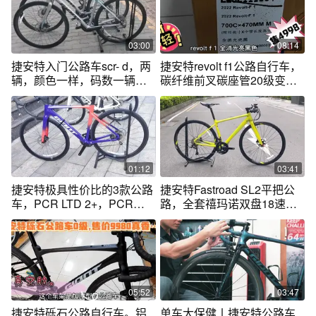
03:00
08:14
捷安特入门公路车scr- d，两
捷安特revolt f1公路自行车，
辆，颜色一样，码数一辆，
碳纤维前叉碳座管20级变速
都是s码
器。帅
01:12
03:41
捷安特极具性价比的3款公路
捷安特Fastroad SL2平把公
车，PCR LTD 2+，PCR
路，全套禧玛诺双盘18速，
LTD 2，SCR2
城市通勤必选
05:52
03:47
捷安特砾石公路自行车。铝
单车大保健丨捷安特公路车