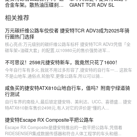
合金车架。散热油压碟刹。
GIANT TCR ADV SL
桶轴真空胎！
相关推荐
万元碳纤维公路车佼佼者 捷安特TCR ADV3成为2025年骑
行圈热门选择
核心亮点:万元级别的碳纤维公路车标杆 捷安特TCR ADV3凭借「全
碳车架+油碟大套」的配置,以10980元的售价强势进军...
不可思议！2598元捷安特新车，我竟然只花了1600！
今年自行车有多火,我就不用过多形容了,捷安特的自行车一... 这款车
不是山地车,通俗点,轮胎窄,更像公路车,所以可以骑...
咸鱼买的捷安特ATX810山地自行车，值吗？附南宁绿道骑
行测试
自行车界的南极人,最后锁定捷安特、美利达、UCC、喜德盛... 捷安
特ATX810新车售价2498元,有人对它的评价是“懂的人...
捷安特Escape RX Composite平把公路车
Escape RX Composite是捷安特推出的一款平把公路车,凭借着
RIDESENSER集成数据传感器和符合人体工程学的车头和细...