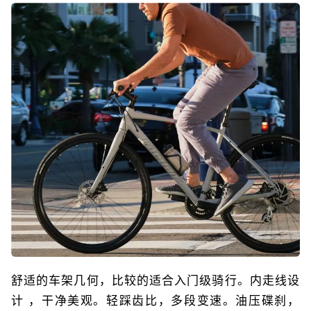
舒适的车架几何，比较的适合入门级骑行。内走线设
计 ，干净美观。轻踩齿比，多段变速。油压碟刹，