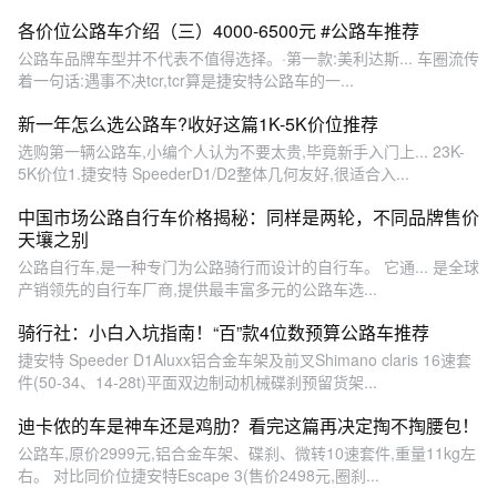
各价位公路车介绍（三）4000-6500元 #公路车推荐
公路车品牌车型并不代表不值得选择。·第一款:美利达斯... 车圈流传
着一句话:遇事不决tcr,tcr算是捷安特公路车的一...
新一年怎么选公路车?收好这篇1K-5K价位推荐
选购第一辆公路车,小编个人认为不要太贵,毕竟新手入门上... 23K-
5K价位1.捷安特 SpeederD1/D2整体几何友好,很适合入...
中国市场公路自行车价格揭秘：同样是两轮，不同品牌售价
天壤之别
公路自行车,是一种专门为公路骑行而设计的自行车。 它通... 是全球
产销领先的自行车厂商,提供最丰富多元的公路车选...
骑行社：小白入坑指南！“百”款4位数预算公路车推荐
捷安特 Speeder D1Aluxx铝合金车架及前叉Shimano claris 16速套
件(50-34、14-28t)平面双边制动机械碟刹预留货架...
迪卡侬的车是神车还是鸡肋？看完这篇再决定掏不掏腰包！
公路车,原价2999元,铝合金车架、碟刹、微转10速套件,重量11kg左
右。 对比同价位捷安特Escape 3(售价2498元,圈刹...