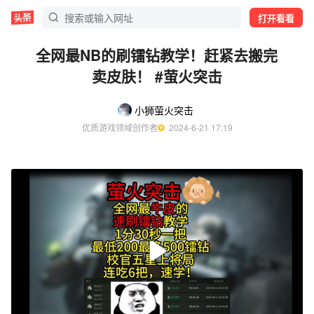
打开看看
全网最NB的刷镭钻教学！赶紧去搬完
卖皮肤！ #萤火突击
小狮萤火突击
优质游戏领域创作者
  2024-6-21 17:19