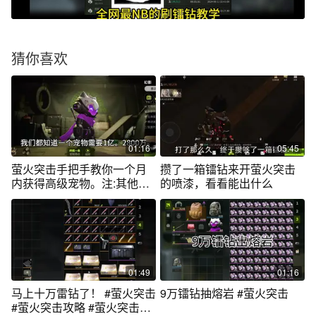
猜你喜欢
01:16
05:45
萤火突击手把手教你一个月
攒了一箱镭钻来开萤火突击
内获得高级宠物。注:其他的
的喷漆，看看能出什么
改变会失效
01:49
01:16
马上十万雷钻了！ #萤火突击
9万镭钻抽熔岩 #萤火突击
#萤火突击攻略 #萤火突击出