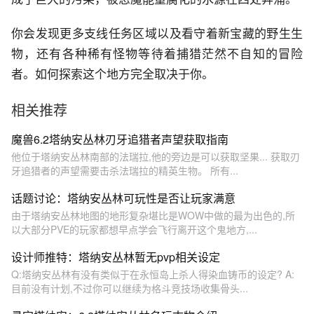
你会发现更多支线任务区域以及看守着新宝藏的野生生
物，还有各种稀有怪物等待着捕猎茫然不自知的冒险
者。如何探索这个地方完全取决于你。
相关推荐
魔兽6.2塔纳安丛林刃牙追猎者声望获取指南
他位于塔纳安丛林南部的法瑞拉,他的旁边是可以获取坚果... 获取刃
牙追猎者的声望需要击杀法瑞拉的精英生物。 所有...
话题讨论：塔纳安丛林可玩性是否让玩家满意
由于塔纳安丛林地图的地形复杂堪比是WOW中做的最为出色的,所
以大部分PVE的玩家都想早点学会飞行离开这个鬼地方,...
设计师推特：塔纳安丛林暂无pvp相关设定
Q:塔纳安丛林有没有类似于在永恒岛上杀人得染血铸币的设定? A:
目前没有计划,不过你可以继续为格斗竞技场收集骨头...