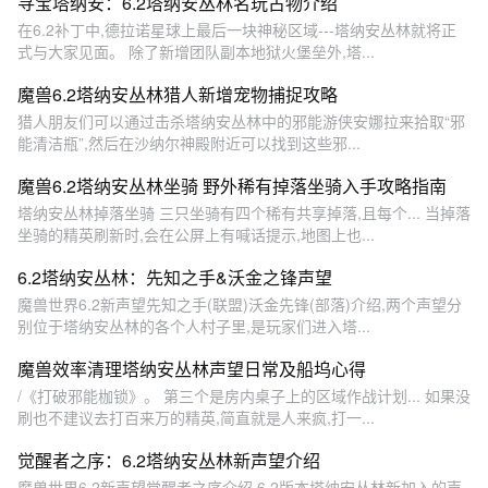
寻宝塔纳安：6.2塔纳安丛林名玩古物介绍
在6.2补丁中,德拉诺星球上最后一块神秘区域---塔纳安丛林就将正
式与大家见面。 除了新增团队副本地狱火堡垒外,塔...
魔兽6.2塔纳安丛林猎人新增宠物捕捉攻略
猎人朋友们可以通过击杀塔纳安丛林中的邪能游侠安娜拉来拾取“邪
能清洁瓶”,然后在沙纳尔神殿附近可以找到这些邪...
魔兽6.2塔纳安丛林坐骑 野外稀有掉落坐骑入手攻略指南
塔纳安丛林掉落坐骑 三只坐骑有四个稀有共享掉落,且每个... 当掉落
坐骑的精英刷新时,会在公屏上有喊话提示,地图上也...
6.2塔纳安丛林：先知之手&沃金之锋声望
魔兽世界6.2新声望先知之手(联盟)沃金先锋(部落)介绍,两个声望分
别位于塔纳安丛林的各个人村子里,是玩家们进入塔...
魔兽效率清理塔纳安丛林声望日常及船坞心得
/《打破邪能枷锁》。 第三个是房内桌子上的区域作战计划... 如果没
刷也不建议去打百来万的精英,简直就是人来疯,打一...
觉醒者之序：6.2塔纳安丛林新声望介绍
魔兽世界6.2新声望觉醒者之序介绍,6.2版本塔纳安丛林新加入的声