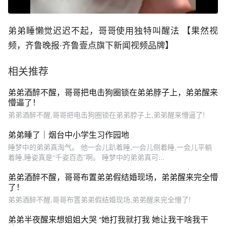
弟弟睡懒觉迟迟不起，哥哥使用独特叫醒法 【果然视
频，齐鲁晚报·齐鲁壹点旗下新闻视频品牌】
相关推荐
弟弟酒醉不醒，哥哥把电击狗圈锁在弟弟脖子上，弟弟醒来
懵逼了！
弟弟酒醉不醒,哥哥把电击狗圈锁在弟弟脖子上,弟弟醒来懵逼了!
弟弟睡了｜烟台中小学生习作园地
睡梦中的弟弟真淘气。 他一会儿趴着睡,一会儿侧着睡,一会儿平躺
着睡,睡姿真是“千姿百态”啊。 睡梦中的弟弟真可...
弟弟酒醉不醒，哥哥布置弟弟假结婚现场，弟弟醒来完全懵
了！
弟弟酒醉不醒,哥哥布置弟弟假结婚现场,弟弟醒来完全懵了!
弟弟半夜醒来想姐姐大哭 “她打我就打我 她让我干啥我干