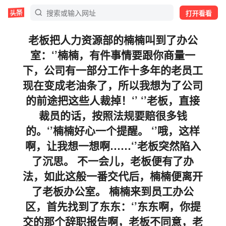
打开看看
老板把人力资源部的楠楠叫到了办公
室：‘’楠楠，有件事情要跟你商量一
下，公司有一部分工作十多年的老员工
现在变成老油条了，所以我想为了公司
的前途把这些人裁掉！‘’ ‘’老板，直接
裁员的话，按照法规要赔很多钱
的。‘’楠楠好心一个提醒。 ‘’哦，这样
啊，让我想一想啊……‘’老板突然陷入
了沉思。 不一会儿，老板便有了办
法，如此这般一番交代后，楠楠便离开
了老板办公室。 楠楠来到员工办公
区，首先找到了东东：‘’东东啊，你提
交的那个辞职报告啊，老板不同意，老