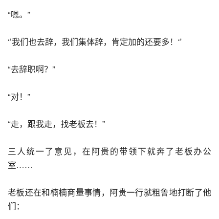
“嗯。”
‘’我们也去辞，我们集体辞，肯定加的还要多！‘’
“去辞职啊？”
“对！”
“走，跟我走，找老板去！”
三人统一了意见，在阿贵的带领下就奔了老板办公
室……
老板还在和楠楠商量事情，阿贵一行就粗鲁地打断了他
们：