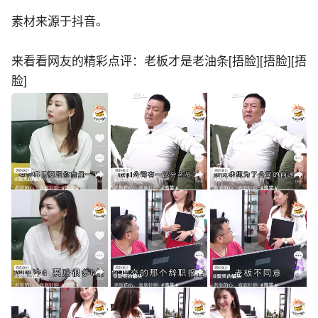
素材来源于抖音。
来看看网友的精彩点评：老板才是老油条
[捂脸]
[捂脸]
[捂
脸]