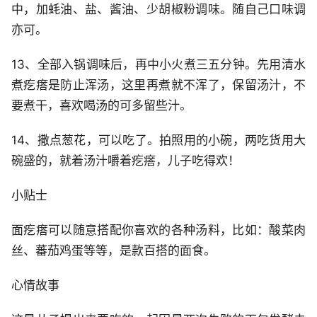
中，加蚝油、盐、酱油、少胡椒粉调味。随自己口味调
亦可。
13、全部入锅调味后，再中小火煮三五分钟。先用清水
煮疙瘩是防止浑汤，这里再煮就不浑了，保留汤汁，不
要煮干，喜欢喝汤的可多留些汁。
14、撒点葱花，可以吃了。拍照用的小碗，两吃货用大
碗盛的，就着汤汁嚼着疙瘩，儿子吃得欢！
小贴士
面疙瘩可以随意搭配你喜欢的各种汤料，比如：酸菜肉
丝、蕃茄鸡蛋等等，是款百搭的面食。
心情故事