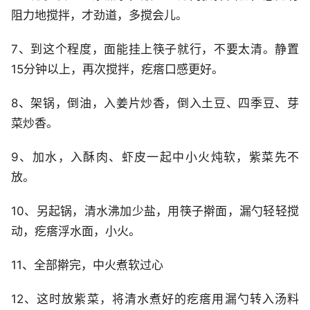
阻力地搅拌，才劲道，多搅会儿。
7、到这个程度，面能挂上筷子就行，不要太清。静置
15分钟以上，再次搅拌，疙瘩口感更好。
8、架锅，倒油，入姜片炒香，倒入土豆、四季豆、芽
菜炒香。
9、加水，入酥肉、虾皮一起中小火炖软，紫菜先不
放。
10、另起锅，清水沸加少盐，用筷子擀面，漏勺轻轻搅
动，疙瘩浮水面，小火。
11、全部擀完，中火煮软过心
12、这时放紫菜，将清水煮好的疙瘩用漏勺转入汤料