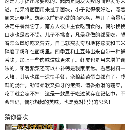
这是儿子提出来要吃的。起因是两次失败的面包发酵未
遂，结果将面团用来扯了面块，小子觉得很好吃，嚷着
周末还要吃。想起以前妈妈做的面疙瘩，与儿子商量后
决定午餐就它了。南方人很少主食吃面食的，偶尔换换
口味也是蛮不错。儿子不挑食，凡是我做的都爱吃，想
着怎么既好吃又营养，自己就突发奇想地将燕麦和玉米
碎磨了粉和在面粉里。四季豆和土豆炖出来自带一种鲜
香味，加上一些肉味道就更浓了。虾皮也是用来增鲜调
味的，和着紫菜还可以补补钙是我家家常。看着材料一
大堆，其实也属一道快手餐，杂粮蔬菜蛋白都有了。咸
鲜的汤汁，劲道柔软又弹牙的疙瘩，清香嫩滑的蔬菜，
吃了就会忘不掉！这是一款属于吃过就存在记忆中，不
会忘记，偶尔想起的美味，也是我对妈妈的思念！
猜你喜欢