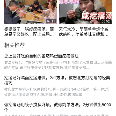
04:11
06:52
婆婆做了一锅咸疙瘩汤，简
天气太冷，简简单单烧个咸
单易学又好吃，配上咸鸭蛋
疙瘩吃，简单美味又暖和大
味道美极了！
光和了两大盆
相关推荐
史上最好吃的自制的番茄鸡蛋面疙瘩做法
做法步骤1、准备好食材了面疙瘩自己揉的哦加了木薯粉韧... 热腾腾
的面疙瘩 暖胃好吃做菜好吃都有技巧,我的每道菜都...
疙瘩汤好喝面疙瘩难做，2种方法，教您北方打疙瘩的经典
技巧
教您北方疙瘩汤打疙瘩的技巧,看一遍就会,好吃又简单。第一种:鸡
蛋疙瘩汤用蛋清搅拌面粉,疙瘩细小均匀,做法简单,...
做疙瘩汤用筷子搅多麻烦，教你简单方法，2分钟做出8000
个