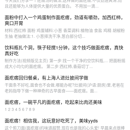
今天我们分享一个疙瘩汤的做法,这样做的面疙瘩,不仅劲道爽滑,而
且还能够为人体提供大量的优质蛋白。 不用加一滴...
面粉中打入一个鸡蛋制作面疙瘩，劲道有嚼劲，加西红柿，
爽口开胃
材料:西红柿 面粉 鸡蛋辅料:小葱 香菜调料:植物油 食盐 鸡精 胡椒粉
生抽 老抽做法:1. 小葱择洗干净,葱白部分切...
饮料瓶扎个洞，筷子轻搅1分钟，这个技巧做面疙瘩，真快
真好吃
制作方法(视频版见主页) 第一步:找一个干净的空饮料瓶,... 把面粉摇
成大小均匀的面疙瘩。 第二步:西红柿,香菇切丁...
面疙瘩回归餐桌，有上海人进灶披间学做
干面条不好吃,面食也不会做,哪能办呢?灶披间(沪语:厨房)里,老爸在
老妈指导下做一种神奇的古早面食——面疙瘩。面...
面疙瘩，一碗平凡的面疙瘩，吃起来比肉还美味
1 2 3 4 5 6 7 8 9
面疙瘩！相信我，这玩意好吃死了，美味yyds
这个剪刀面(面疙瘩)的味道超赞,现在也是我的心头爱! 早晨来点很棒