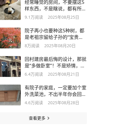
经常睡觉的房间，不要摆这5
样东西，不是瞎说，都有所依
据！
9.1万
阅读
2025年08月25日
院子再小也要种这5种树，都
是老祖宗留给子孙的“宝贵财
富”！
8万
阅读
2025年08月20日
回村建房最后悔的设计，那就
是“多做卧室”！不是矫情，是
苦水！
6.4万
阅读
2025年08月21日
有院子的家庭，一定要加个室
外洗菜池，不出半年你会回来
感谢我的
4.6万
阅读
2025年08月28日
查看更多