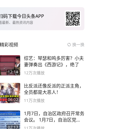
扫码下载今日头条APP
看最新、最热资讯内容
精彩视频
换一换
综艺：琴瑟和鸣多厉害？小夫
妻弹奏出《西游记》，绝了
12:14
12万
次播放
比反派还像反派的正派主角，
全员都是大恶人！
06:02
11万
次播放
1月7日，自治区政府召开常务
会议。 1月7日，自治区党委
副书记
02:17
11万
次播放