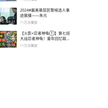
2024#最美基层民警候选人事
迹展播——朱元
03:21
11万
次播放
【火影×忍者神龟①】第七班
大战忍者神龟！童年回忆联动
论武？
08:55
11万
次播放