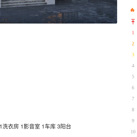
1
2
3
4
5
6
7
8
9
 1洗衣房 1影音室 1车库 3阳台
10