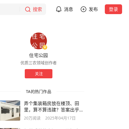
搜索
消息
发布
登录
住宅公园
优质三农领域创作者
关注
TA的热门作品
弄个集装箱房放在楼顶、田
里，算不算违建？答案出乎很
多人意料…
20万
阅读
2025年04月17日