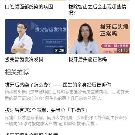
口腔颌面部感染的病因
拔除智齿之后会出现哪些情
况？
01:26
01:25
拔完智齿发冷发抖
拔牙后头痛正常吗
相关推荐
拔牙后感染了怎么办？——医生的亲身经历告诉你
她拔智齿后出现面部肿胀,口腔科专家确诊为厌氧菌感染。... 拔牙术
后的高压氧治疗体会1阻生齿的萌出几日前突然感觉...
拔牙后有这3个表现，要当心「干槽症」
疼痛症状才逐渐缓解。同济大学附属口腔医院颌面外科副主任医师
王鹏向“环球时报健康客户端”记者解释:拔牙后,拔...