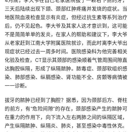
4月底，李大爷在自己老家医院拔了一颗右下侧的牙，
三天后陆续出现下颌、颈部红肿疼痛并发烧的症状。当
地医院血液检查显示有炎症，但经过抗生素等系列治疗
后，仍不见起色。李大爷及其家人这才意识到，这可能
不是简简单单的发炎，在家人的帮助和建议下，李大爷
从老家赶到江南大学附属医院就诊，而此时离李大爷出
现症状已经过去一周多时间。医院感染科为他完善相关
化验及检查，CT显示其颈部的感染顺着气管周围间隙直
达胸腔纵隔，形成了纵隔脓肿。脓毒症、颈部软组织感
染、肺部感染、纵膈感染、肾功能不全、房颤等病情被
一一诊断。
拔牙的脓肿已经到了胸腔？据悉，因为颈部后方、脊柱
的前方，有“危险间隙”的存在，颈部感染产生的脓肿可
在重力的作用下，向下流入左右两肺之间的纵隔区域，
产生纵隔脓肿、纵隔炎、肺炎，甚至感染中毒性休克。