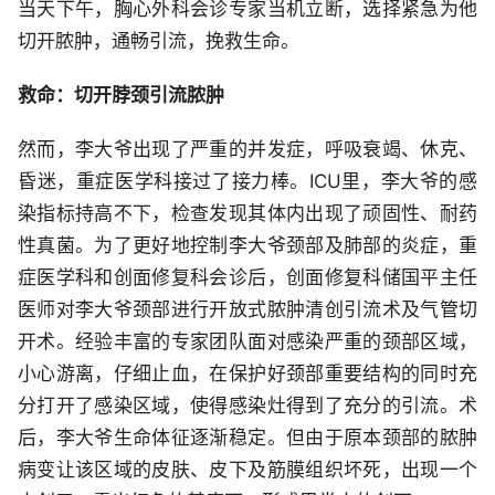
当天下午，胸心外科会诊专家当机立断，选择紧急为他
切开脓肿，通畅引流，挽救生命。
救命：切开脖颈引流脓肿
然而，李大爷出现了严重的并发症，呼吸衰竭、休克、
昏迷，重症医学科接过了接力棒。ICU里，李大爷的感
染指标持高不下，检查发现其体内出现了顽固性、耐药
性真菌。为了更好地控制李大爷颈部及肺部的炎症，重
症医学科和创面修复科会诊后，创面修复科储国平主任
医师对李大爷颈部进行开放式脓肿清创引流术及气管切
开术。经验丰富的专家团队面对感染严重的颈部区域，
小心游离，仔细止血，在保护好颈部重要结构的同时充
分打开了感染区域，使得感染灶得到了充分的引流。术
后，李大爷生命体征逐渐稳定。但由于原本颈部的脓肿
病变让该区域的皮肤、皮下及筋膜组织坏死，出现一个