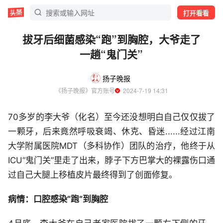
打开看看
拔牙后细菌感染“跑”到胸腔，大爷走了
一趟“鬼门关”
扬子晚报
《扬子晚报》官方账号
  2024-7-19 14:31
70多岁的李大爷（化名）至今还没想明白自己仅仅拔了
一颗牙，后来竟然呼吸衰竭、休克、昏迷......经过江南
大学附属医院MDT（多科协作）团队的治疗，他终于从
ICU“鬼门关”里走了出来，脖子下方巴掌大的裸露伤口通
过自己大腿上移植皮片最终得到了创面修复。
病情：口腔感染“跑”到胸腔