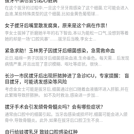
拔牙不慎也会引起心脏病
在这个拔牙的过程中,一旦这个牙牙周感染了这个细菌,它可能会进入
血液,某些特殊类型的这个细菌,比如金黄色葡萄球...
女子拔牙后嘴里散发腐臭，原来是这个病在作祟！
李女士拔掉了折磨她半年的右下智齿,本以为能松一口气,没想到等着
她的却是一场“口腔风暴”……拔牙后当晚,李女士...
紧急求助！玉林男子因拔牙后细菌感染，急需救命血
近日,福绵一男子因拔牙后细菌感染血液,生命垂危。每天需... 后发现
病情严重,并且出现了意识模糊、呕吐等症状。很快...
长沙一市民拔牙后出现肝脓肿进了急诊ICU，专家提醒： 盲
目拔牙，可能诱发感染等风险
考虑金女士可能是拔牙后,细菌通过创口随着血液循环进入肝脏,并在
此繁殖导致肝脓肿。 如不及时救治,感染进一步加...
拔牙手术会引发颌骨骨髓炎吗？会有哪些症状？
通常由口腔中的细菌引起。当牙齿感染或损坏时,细菌可能会进入颌
骨中,导致骨髓炎。此外,如果在拔牙后口腔卫生不良...
自行给娃拔乳牙 致娃口腔感染红肿