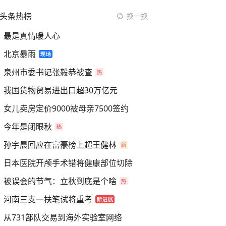
头条热榜
换一换
最是真情暖人心
北京暴雨
泉州市委书记张毅恭被查
我国货物贸易进出口超30万亿元
女儿卖房定价9000被母亲7500签约
今年是闭眼秋
孙宇晨回应在富豪榜上超王健林
日本医院开颅手术错将健康部位切除
被误会的节气：立秋到底是个啥
河南三支一扶笔试将重考
从731部队交易到海外实验室网络