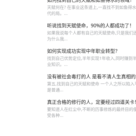
如何找到自己的天赋和如鱼得水的领域？
天赋何在? 在事业这条道上,一直找不到如鱼得水
代的局。...
听说找到天赋使命，90%的人都成功了！
如果我说每个人都有自己的天赋使命,只是我们
为什么我...
如何实现成功实现中年职业转型？
找到自己优势定位,半年实现1年收入,同时赚到
业知识。...
没有被社会毒打的人 是看不清人生真相的
第五,找到自己的天赋和使命 一个人之所以陷入
是普通...
真正合格的修行的人，定要经过四道关卡
要知道人在红尘中,不断的历事修炼的最终目的便
受各种...