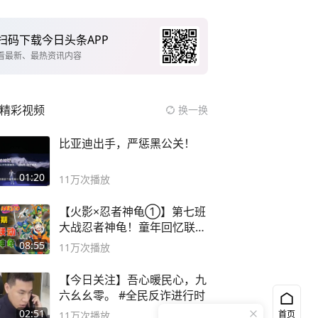
扫码下载今日头条APP
看最新、最热资讯内容
精彩视频
换一换
比亚迪出手，严惩黑公关！
01:20
11万
次播放
【火影×忍者神龟①】第七班
大战忍者神龟！童年回忆联动
论武？
08:55
11万
次播放
【今日关注】吾心暖民心，九
六幺幺零。 #全民反诈进行时
02:51
首页
11万
次播放