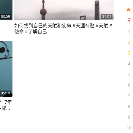
03:59
31:01
如何找到自己的天赋和使命 #天涯神贴 #天赋 #
使命 #了解自己
1
2
3
4
5
6
05:19
7
 7年
8
性成长
9
10