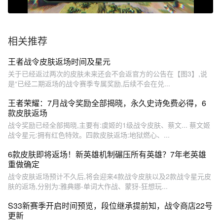
相关推荐
王者战令皮肤返场时间及星元
关于已经返过两次的皮肤未来还会不会返官方的公告在【图3】,说
是“已经二期返场的战令赛季专属奖励,后续不会在兑...
王者荣耀：7月战令奖励全部揭晓，永久史诗免费必得，6
款皮肤返场
战令奖励已经全部揭晓,主要有:虞姬的1级战令皮肤、蔡文... 蔡文姬
战令星元:拥有红色特效。四款皮肤返场:地狱燃心、...
6款皮肤即将返场！新英雄机制碾压所有英雄？7年老英雄
重做确定
战令皮肤返场预计不久后,将会迎来4款战令皮肤以及2款战令星元皮
肤的返场,分别为:雅典娜-单词大作战、蒙犽-狂想玩...
S33新赛季开启时间预览，段位继承提前知，战令商店22号
更新