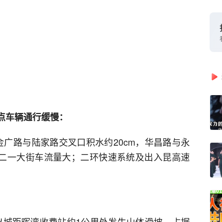
水点车辆通行缓慢：
金广路与陆家路交叉口积水约20cm，华昌路与永
区一二一大街车流量大；二环快速系统及出入昆高速
速出城距晖湾收费站约1公里处发生山体滑坡，占据