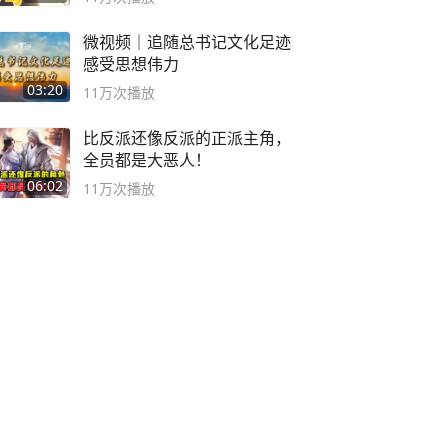
微视频｜追随总书记文化足迹
感受思想伟力
03:20
11万
次播放
比反派还像反派的正派主角，
全员都是大恶人！
06:02
11万
次播放