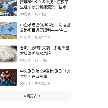
南非6所公立职业技术院校学
生赴华参加新能源汽车技术研
修，收获满满——触摸到全球
90
阅读
1小时前
汽车产业未来发展脉搏
中企承建巴尔斯科恩—别迭里
公路项目进展顺利——“有路
的地方，就有发展机遇”
61
阅读
昨天02:16
台风“白海豚”来袭，多地需留
意极端强降水风险
60
阅读
22小时前
中央歌剧院全新制作歌剧《奥
赛罗》在京首演
55
阅读
昨天05:16
查看更多