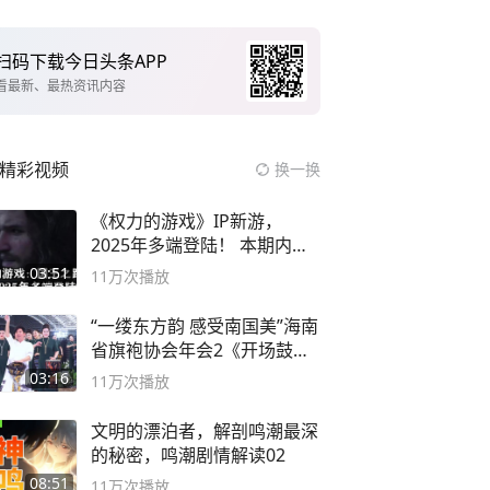
扫码下载今日头条APP
看最新、最热资讯内容
精彩视频
换一换
《权力的游戏》IP新游，
2025年多端登陆！ 本期内容
概要
03:51
11万
次播放
“一缕东方韵 感受南国美”海南
省旗袍协会年会2《开场鼓》
二团
03:16
11万
次播放
文明的漂泊者，解剖鸣潮最深
的秘密，鸣潮剧情解读02
08:51
11万
次播放