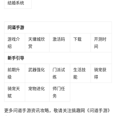
结婚系统
问道手游
游戏介
天墉城欣
激活码
下载
开测时
绍
赏
间
新手引导
前期升
武器强化
门派试
生活技
骑宠获
级
练
能
得
骑宠天
宠物进化
师门任
赋
务
更多问道手游资讯攻略，敬请关注搞趣网《问道手游》