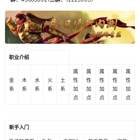
职业介绍
属
属
属
属
属
金
木
水
火
土
性
性
性
性
性
系
系
系
系
系‍‍‍
加
加
加
加
加
点
点
点
点
点‍
新手入门