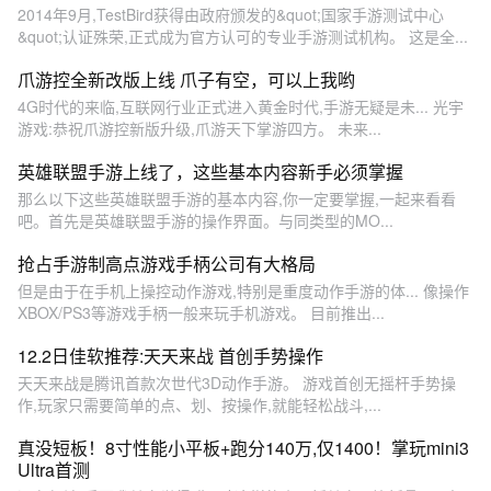
2014年9月,TestBird获得由政府颁发的&quot;国家手游测试中心
&quot;认证殊荣,正式成为官方认可的专业手游测试机构。 这是全...
爪游控全新改版上线 爪子有空，可以上我哟
4G时代的来临,互联网行业正式进入黄金时代,手游无疑是未... 光宇
游戏:恭祝爪游控新版升级,爪游天下掌游四方。 未来...
英雄联盟手游上线了，这些基本内容新手必须掌握
那么以下这些英雄联盟手游的基本内容,你一定要掌握,一起来看看
吧。首先是英雄联盟手游的操作界面。与同类型的MO...
抢占手游制高点游戏手柄公司有大格局
但是由于在手机上操控动作游戏,特别是重度动作手游的体... 像操作
XBOX/PS3等游戏手柄一般来玩手机游戏。 目前推出...
12.2日佳软推荐:天天来战 首创手势操作
天天来战是腾讯首款次世代3D动作手游。 游戏首创无摇杆手势操
作,玩家只需要简单的点、划、按操作,就能轻松战斗,...
真没短板！8寸性能小平板+跑分140万,仅1400！掌玩mini3
Ultra首测