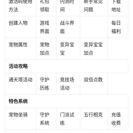
激活码使用
礼包
内测时
新手常见
下载
方法
领取
间
问题
地址‍
创建人物
游戏
战斗界
每日
界面
面
福利‍‍‍
宠物属性
宠物
变异宝
变异宝宝
加点
宝
加点
活动攻略
通天塔活动
守护
竞技场
双倍点数
历练
活动
‍特色系统
宠物坐骑
守护
门派试
五行相克
充值
系统
练
收费