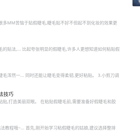
,很多MM苦恼于贴假睫毛,睫毛贴不好不但起不到化妆的效果更
的贴法,... 比起夸张明显的假睫毛,许多人更想知道如何粘贴假
毛浑然一... 同时还能让睫毛变得柔韧,更好粘贴。 3.小剪刀调
法技巧
粘贴,打造美丽双眼。 在粘贴假睫毛前,需要准备好假睫毛和胶
教程哦~... 首先,刚开始学习粘假睫毛的姑娘,建议选择整排