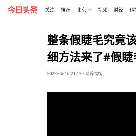
关注
推荐
北京
视频
财经
科
整条假睫毛究竟
细方法来了#假睫
2023-06-16 21:19
·
暴躁鸭鸭