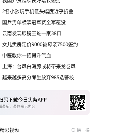
我国外贸延续良好增长态势
2名小孩玩手机低头幅度近乎折叠
国乒男单横滨冠军赛全军覆没
云南发现眼镜王蛇一家38口
女儿卖房定价9000被母亲7500签约
中医教你一招提升气血
上海：台风白海豚或将带来龙卷风
越来越多高分考生放弃985选警校
扫码下载今日头条APP
看最新、最热资讯内容
精彩视频
换一换