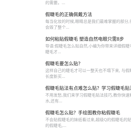
的需要。...
假睫毛的正确佩戴方法
每当化妆的时候,眼睛总是我们最难掌握的部分
会毁了整个...
如何粘贴假睫毛 塑造自然电眼只需8步
导语:假睫毛怎么贴自然,小编为你带来详细假睫毛
睫毛才...
假睫毛要怎么贴？
这样自己的睫毛才可以一整天也不塌下来, 与假睫
长度新买...
假睫毛贴法有点难怎么贴？学习假睫毛贴
不用发愁,我们来学习假睫毛贴法技巧,教你快速
水,还有...
假睫毛怎么贴？手绘图教你粘假睫毛
不会贴假睫毛的妹纸看过来,超级Q的假睫毛的贴法
的假睫毛,...