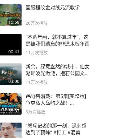
国服程咬金对线元流教学
15:58
20万
次播放
“不贴年画，就不算过年”，这
是被我们遗忘的非遗木板年画
00:41
11万
次播放
新余，绿意盎然的城市，仙女
湖畔波光潋滟，抱石公园文化
深邃……
03:00
11万
次播放
🎮野兽游戏：第5集[完整版]
争夺私人岛屿之战！
#MrBeastChina
55:37
3万
次播放
“怒斥记者的那一刻，讽刺感
达到了顶峰” #打工 #混剪