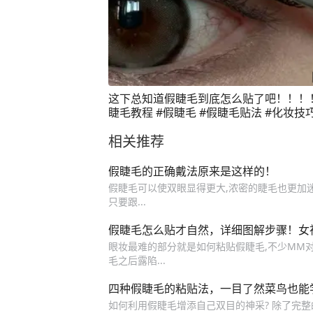
这下总知道假睫毛到底怎么贴了吧！！！！
睫毛教程 #假睫毛 #假睫毛贴法 #化妆技
相关推荐
假睫毛的正确戴法原来是这样的！
假睫毛可以使双眼显得更大,浓密的睫毛也更加迷
只要跟...
假睫毛怎么贴才自然，详细图解步骤！女
眼妆最难的部分就是如何粘贴假睫毛,不少MM
毛之后露陷...
四种假睫毛的粘贴法，一目了然菜鸟也能
如何利用假睫毛增添自己双目的神采? 除了完整