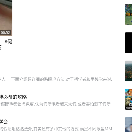
00:52
 #假
巧
人。 下面介绍超详细的贴睫毛方法,对于初学者和手残党来说,
神必备的攻略
对假睫毛都谈虎色变,认为假睫毛看起来太假,或者害怕戴了假睫
学会
的假睫毛粘贴法外,其实还有多种其他的方式,满足不同眼型MM