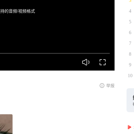
3
持的音频/视频格式
4
5
6
7
8
9
10
举报