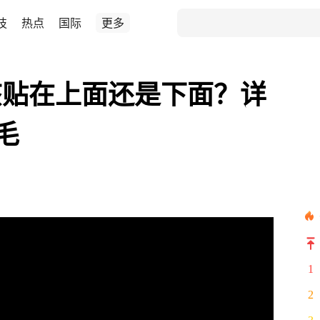
技
热点
国际
更多
该贴在上面还是下面？详
毛
1
2