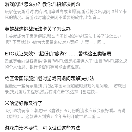
游戏闪退怎么办？教你几招解决问题
玩家在玩游戏时,内存占用率过高或者爆满,游戏将会出现闪退甚至卡
死的情况。玩游戏时建议关闭不重要的软件,比如音...
英雄战迹挑战玩法卡关了怎么办
卡关就成为了家常便饭,那么当英雄战迹挑战玩法卡关了该怎么办
呢? 下面就让小编为大家带来应对方案吧! 方案一、回...
ETC认证失效？“超低价”旅游？……警惕这五类骗局
景点等会向游客提供“免费”Wi-Fi,但是如果连入了“山寨”Wi-Fi,那么您
的个人信息、银行卡密码等可能会被泄露。...
绝区零国际服加载时游戏闪退问题解决办法
但最近一些玩家遇到了绝区零国际服加载时游戏闪退问题,... 游戏目
录,找到游戏主程序,然后右键点击它,选择【创建快...
米哈游好像又行了
吸引退坑玩家回潮,想来《崩铁》五月份的流水应该会很好看。再说
《原神》。这款进入到第五个年头的开放世界二游,...
游戏崩溃不要慌，可以试试这些方法