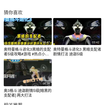
猜你喜欢
08:47
03:42
奥特曼格斗进化3黑暗的支配
奥特曼格斗进化3 黑暗支配者
者S级攻略#游戏 #热点小助
剧情打法 迪迦S级
手
06:38
奥3格斗:迪迦剧情S级[暗黑的
支配者] 两大打法
相关推荐