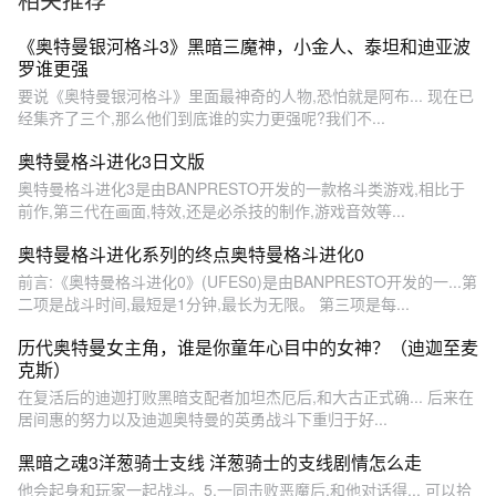
《奥特曼银河格斗3》黑暗三魔神，小金人、泰坦和迪亚波
罗谁更强
要说《奥特曼银河格斗》里面最神奇的人物,恐怕就是阿布... 现在已
经集齐了三个,那么他们到底谁的实力更强呢?我们不...
奥特曼格斗进化3日文版
奥特曼格斗进化3是由BANPRESTO开发的一款格斗类游戏,相比于
前作,第三代在画面,特效,还是必杀技的制作,游戏音效等...
奥特曼格斗进化系列的终点奥特曼格斗进化0
前言:《奥特曼格斗进化0》(UFES0)是由BANPRESTO开发的一...第
二项是战斗时间,最短是1分钟,最长为无限。 第三项是每...
历代奥特曼女主角，谁是你童年心目中的女神？（迪迦至麦
克斯）
在复活后的迪迦打败黑暗支配者加坦杰厄后,和大古正式确... 后来在
居间惠的努力以及迪迦奥特曼的英勇战斗下重归于好...
黑暗之魂3洋葱骑士支线 洋葱骑士的支线剧情怎么走
他会起身和玩家一起战斗。5.一同击败恶魔后,和他对话得... 可以拾