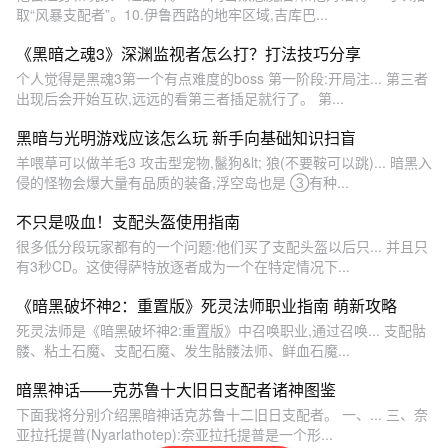
取“风暴支配者”。10.伊鲁西路的地牢区域,吉库巴...
《黑暗之魂3》深渊监视者怎么打？打法技巧分享
个人觉得是黑魂3第一个有点难度的boss 第一阶段:开局注... 第三者
出现后会开始互砍,远远的看第三者插足就行了。 第...
黑暗与光明游戏应该怎么玩 新手向基础知识扫盲
羊喂草可以做羊毛3 攻击型宠物,鬣狗&lt; 狼(不要鞍可以跳)... 暗黑入
侵的怪物会爆大量有品质的装备,浮空岛也是 ③有种...
不只是吸血！支配头盔使用指南
很多低分段玩家都有的一个问题:他们买了支配头盔以后只... 并且只
有3秒CD。这使得萨特放逐者成为一个在特定情况下...
《暗黑破坏神2：重置版》死灵法师职业指南 萌新攻略
死灵法师是《暗黑破坏神2:重置版》中召唤职业,通过召唤... 支配骷
髅、粘土石魔、支配石魔、发生骷髅法师、鲜血石魔...
暗黑神话——克苏鲁十大旧日支配者诸神图鉴
下面我将分别介绍黑暗神话克苏鲁十二旧日支配者。 一、... 三、奈
亚拉托提普(Nyarlathotep):奈亚拉托提普是一个形...