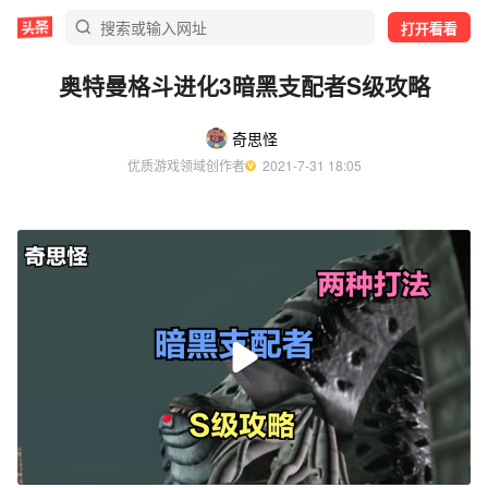
打开看看
奥特曼格斗进化3暗黑支配者S级攻略
奇思怪
优质游戏领域创作者
  2021-7-31 18:05