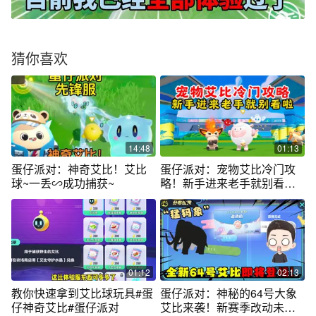
猜你喜欢
14:48
01:13
蛋仔派对：神奇艾比！艾比
蛋仔派对：宠物艾比冷门攻
球~一丢∽成功捕获~
略！新手进来老手就别看
啦！
01:12
02:13
教你快速拿到艾比球玩具#蛋
蛋仔派对：神秘的64号大象
仔神奇艾比#蛋仔派对
艾比来袭！新赛季改动未免