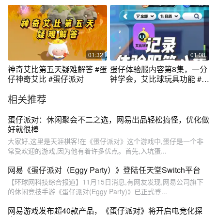
也太多了！
01:32
01:08
神奇艾比第五天疑难解答 #蛋
蛋仔体验服内容第8集，一分
仔神奇艾比 #蛋仔派对
钟学会，艾比球玩具功能 #蛋
仔派对
相关推荐
蛋仔派对：休闲聚会不二之选，网易出品轻松搞怪，优化做
好就很棒
大家好,这里是天涯棋客!在《蛋仔派对》这个游戏中,蛋仔是一个非
常受欢迎的游戏,因为他有着许多优点。首先,入坑蛋...
网易《蛋仔派对（Eggy Party）》登陆任天堂Switch平台
【环球网科技综合报道】11月15日消息,有网友发现,网易公司旗下
的休闲竞技手游《蛋仔派对(Eggy Party)》已正式登...
网易游戏发布超40款产品，《蛋仔派对》将开启电竞化探