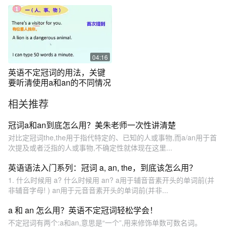
粉丝提问
04:16
英语不定冠词的用法，关键
要听清使用a和an的不同情况
相关推荐
冠词a和an到底怎么用？美朱老师一次性讲清楚
对比定冠词the,the用于指代特定的、已知的人或事物,而a/an用于首
次提及或者泛指的人或事物,不确定性就体现在这里...
英语语法入门系列：冠词 a, an, the，到底该怎么用？
1. 什么时候用 a? 什么时候用 an? a用于辅音音素开头的单词前(并
非辅音字母! ) an用于元音音素开头的单词前(并非...
a 和 an 怎么用？英语不定冠词轻松学会！
不定冠词有两个:a和an,意思是“一个”,用来修饰单数可数名词。