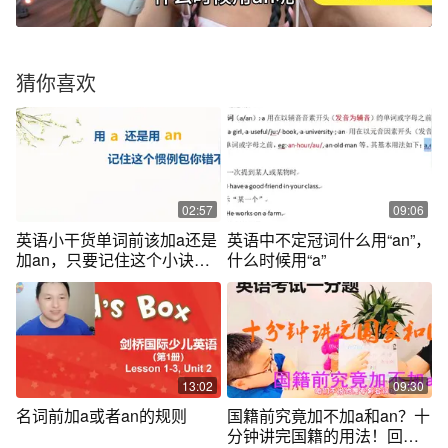
猜你喜欢
02:57
09:06
英语小干货单词前该加a还是
英语中不定冠词什么用“an”，
加an，只要记住这个小诀窍
什么时候用“a”
包你错不了
13:02
09:30
名词前加a或者an的规则
国籍前究竟加不加a和an？十
分钟讲完国籍的用法！回答