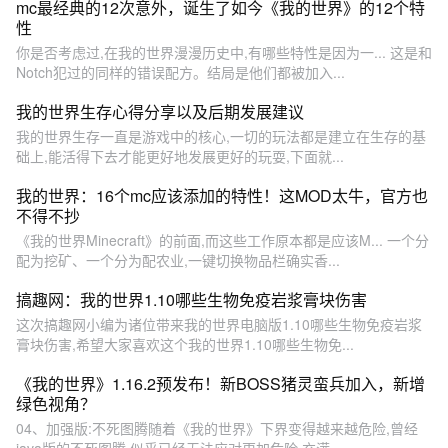
mc最经典的12次意外，诞生了如今《我的世界》的12个特
性
你是否考虑过,在我的世界漫漫历史中,有哪些特性是因为一... 这是和
Notch犯过的同样的错误配方。结局是他们都被加入...
我的世界生存心得分享以及后期发展建议
我的世界生存一直是游戏中的核心,一切的玩法都是建立在生存的基
础上,能活得下去才能更好地发展更好的玩耍,下面就...
我的世界：16个mc应该添加的特性！这MOD太牛，官方也
不得不抄
《我的世界Minecraft》的前面,而这些工作原本都是应该M... 一个分
配为挖矿、一个分为配农业,一键切换物品栏确实香...
搞趣网：我的世界1.10哪些生物免疫岩浆膏块伤害
这次搞趣网小编为诸位带来我的世界电脑版1.10哪些生物免疫岩浆
膏块伤害,希望大家喜欢这个我的世界1.10哪些生物免...
《我的世界》1.16.2预发布！新BOSS猪灵蛮兵加入，新增
绿色视角？
04、加强版:不死图腾随着《我的世界》下界变得越来越危险,曾经