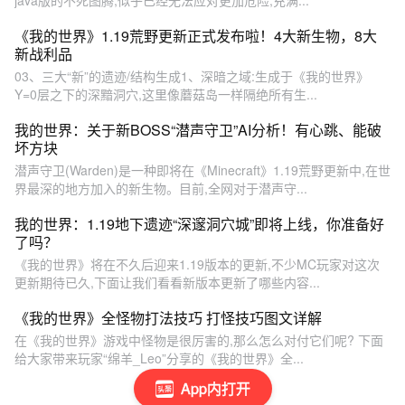
java版的不死图腾,似乎已经无法应对更加危险,充满...
《我的世界》1.19荒野更新正式发布啦！4大新生物，8大
新战利品
03、三大“新”的遗迹/结构生成1、深暗之域:生成于《我的世界》
Y=0层之下的深黯洞穴,这里像蘑菇岛一样隔绝所有生...
我的世界：关于新BOSS“潜声守卫”AI分析！有心跳、能破
坏方块
潜声守卫(Warden)是一种即将在《Minecraft》1.19荒野更新中,在世
界最深的地方加入的新生物。目前,全网对于潜声守...
我的世界：1.19地下遗迹“深邃洞穴城”即将上线，你准备好
了吗？
《我的世界》将在不久后迎来1.19版本的更新,不少MC玩家对这次
更新期待已久,下面让我们看看新版本更新了哪些内容...
《我的世界》全怪物打法技巧 打怪技巧图文详解
在《我的世界》游戏中怪物是很厉害的,那么怎么对付它们呢? 下面
给大家带来玩家“绵羊_Leo”分享的《我的世界》全...
App内打开