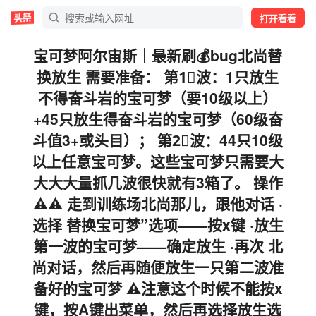
打开看看
宝可梦阿尔宙斯｜最新刷💰bug北尚替
换放生 需要准备： 第1⃣️波：1只放生
不得奋斗岩的宝可梦（要10级以上）
+45只放生得奋斗岩的宝可梦（60级奋
斗值3+或头目）； 第2⃣️波：44只10级
以上任意宝可梦。这些宝可梦只需要大
大大大量抓几波很快就有3箱了。 操作
⚠️⚠️ 走到训练场北尚那儿，跟他对话 ·
选择 替换宝可梦”选项——按x键 ·放生
第一波的宝可梦——确定放生 ·再次 北
尚对话，然后再随便放生一只第二波准
备好的宝可梦 ⚠️注意这个时候不能按x
键，按A键出菜单，然后再选择放生选