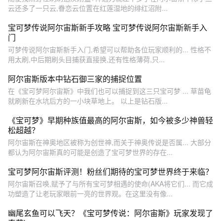
云还多了一只云,眷恋云位置在红莲湿地的绯红沼附...
宝可梦传说阿尔宙斯新手攻略 宝可梦传说阿尔宙斯新手入
门
可梦传说阿尔宙斯新手入门,希望可以帮助各位玩家顺利的... 性格不
用太刷,中后期刷头目捕获直接换,还有性格薄荷,只...
阿尔宙斯版本中钻石御三家的捕捉位置
在《宝可梦阿尔宙斯》中我们也可以捕捉到这三只宝可梦 ... 草苗龟
就刷新在水坑后方的一小块草地上。 以上是钻石版...
《宝可梦》早期种族值最高的阿尔宙斯，如今被多少神兽轻
松超越？
阿尔宙斯在神奥地区被称为创世神,而关于神奥传说是否属... 大部分
都认为阿尔宙斯真的可能是创造了宝可梦世界的存在...
宝可梦阿尔宙斯评测！粉丝们期待的宝可梦世界终于来临？
阿尔宙斯召唤,赋予了与所有宝可梦相遇的使命(AKA将它们... 而它成
功塑造了让老玩家眼前一亮的世界观。在这里没有像...
幽尾玄鱼可以飞天？《宝可梦传说：阿尔宙斯》玩家发现了