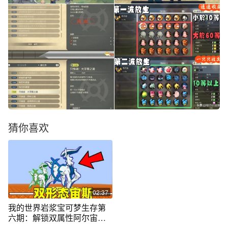
猜你喜欢
02:37
我的世界岩浆宝可梦生存第
六期：解锁双属性阿尔宙
斯，捕抓梦幻！