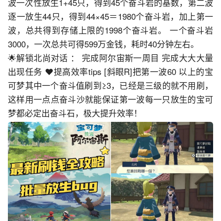
波一次性放生1+45只，得到45个奋斗岩的基数，第二波
逐一放生44只，得到44×45＝1980个奋斗岩，加上第一
波，总共得到存储上限的1998个奋斗岩。 一个奋斗岩 
3000，一次总共可得599万金钱，耗时40分钟左右。 
🌟解锁北尚对话 ： 完成阿尔宙斯一周目 完成大大大量
出现任务 ❤️提高效率tips [斜眼R]把第一波60 以上的宝
可梦其中一个奋斗值刷到≥3，已经是三级的就不用刷，
这样用一点点奋斗沙就能保证第一波每一只放生的宝可
梦都必定出奋斗石，极大提升效率！