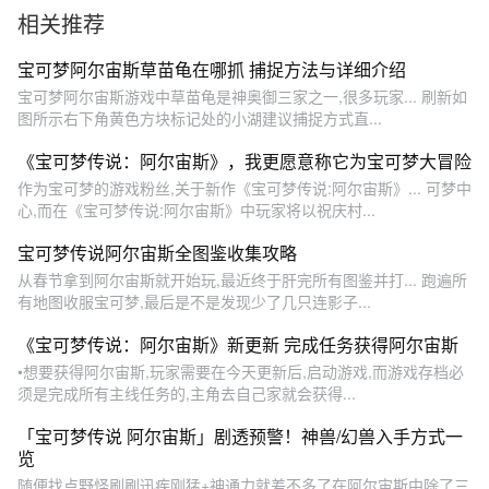
相关推荐
宝可梦阿尔宙斯草苗龟在哪抓 捕捉方法与详细介绍
宝可梦阿尔宙斯游戏中草苗龟是神奥御三家之一,很多玩家... 刷新如
图所示右下角黄色方块标记处的小湖建议捕捉方式直...
《宝可梦传说：阿尔宙斯》，我更愿意称它为宝可梦大冒险
作为宝可梦的游戏粉丝,关于新作《宝可梦传说:阿尔宙斯》... 可梦中
心,而在《宝可梦传说:阿尔宙斯》中玩家将以祝庆村...
宝可梦传说阿尔宙斯全图鉴收集攻略
从春节拿到阿尔宙斯就开始玩,最近终于肝完所有图鉴并打... 跑遍所
有地图收服宝可梦,最后是不是发现少了几只连影子...
《宝可梦传说：阿尔宙斯》新更新 完成任务获得阿尔宙斯
•想要获得阿尔宙斯,玩家需要在今天更新后,启动游戏,而游戏存档必
须是完成所有主线任务的,主角去自己家就会获得...
「宝可梦传说 阿尔宙斯」剧透预警！神兽/幻兽入手方式一
览
随便找点野怪刷刷迅疾刚猛+神通力就差不多了在阿尔宙斯中除了三