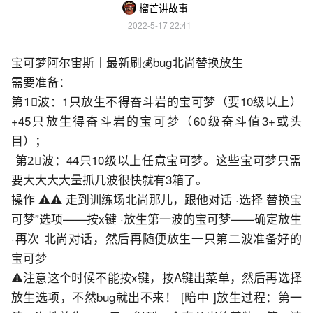
榴芒讲故事
2022-5-17 22:41
宝可梦阿尔宙斯｜最新刷💰bug北尚替换放生
需要准备： 
第1⃣️波：1只放生不得奋斗岩的宝可梦（要10级以上）
+45只放生得奋斗岩的宝可梦（60级奋斗值3+或头
目）；
 第2⃣️波：44只10级以上任意宝可梦。这些宝可梦只需
要大大大大量抓几波很快就有3箱了。 
操作 ⚠️⚠️ 走到训练场北尚那儿，跟他对话 ·选择 替换宝
可梦”选项——按x键 ·放生第一波的宝可梦——确定放生 
·再次 北尚对话，然后再随便放生一只第二波准备好的
宝可梦 
⚠️注意这个时候不能按x键，按A键出菜单，然后再选择
放生选项，不然bug就出不来！ [暗中 ]放生过程：第一