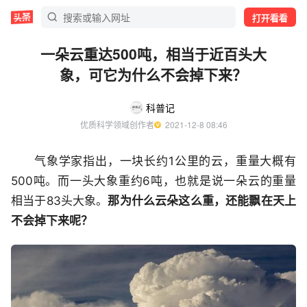
打开看看
一朵云重达500吨，相当于近百头大
象，可它为什么不会掉下来？
科普记
优质科学领域创作者
  2021-12-8 08:46
气象学家指出，一块长约1公里的云，重量大概有
500吨。而一头大象重约6吨，也就是说一朵云的重量
相当于83头大象。
那为什么云朵这么重，还能飘在天上
不会掉下来呢？