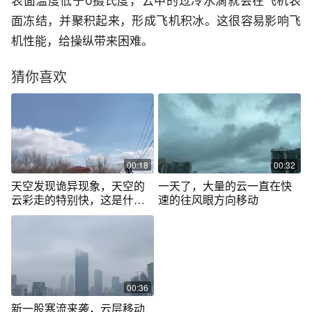
表面温度低于0摄氏度，云中的过冷水滴就会在飞机表
面冻结，并聚积起来，形成飞机积冰。这很容易影响飞
机性能，给操纵带来困难。
猜你喜欢
00:18
00:32
天空发现诡异现象，天空的
一天了，大量的云一直在快
云彩走的特别快，这是什么
速的往风眼方向移动
情况
00:36
新一股寒流来袭，云层移动