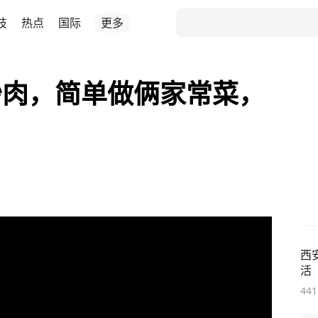
技
热点
国际
更多
炒肉，简单做俩家常菜，
西
活
441