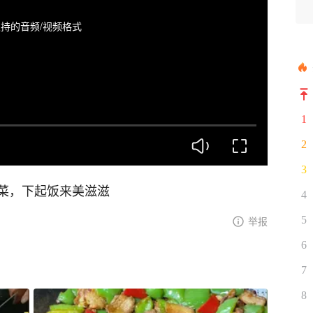
持的音频/视频格式
1
2
3
菜，下起饭来美滋滋
4
5
举报
6
7
8