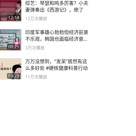
综艺：琴瑟和鸣多厉害？小夫
妻弹奏出《西游记》，绝了
12:14
12万
次播放
印度军事雄心勃勃但经济前景
不乐观，韩国也面临经济衰退
风险
00:21
3万
次播放
万万没想到，“发呆”居然有这
么多好处 #硬核健康科普行动
03:25
11万
次播放