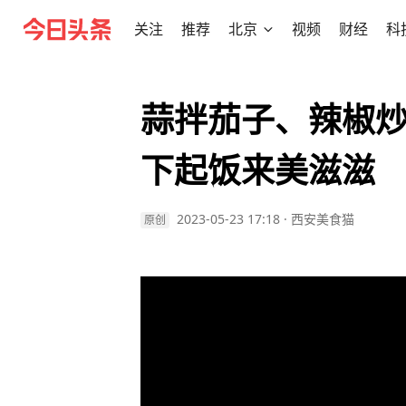
关注
推荐
北京
视频
财经
科
蒜拌茄子、辣椒
下起饭来美滋滋
2023-05-23 17:18
·
西安美食猫
原创