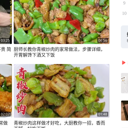
9
10
03:25
06:56
贵 简
厨师长教你青椒炒肉的家常做法，步骤详细，
开胃解馋下酒又下饭
02:07
01:48
常做
青椒炒肉这样做才好吃，大厨教你一招，香而