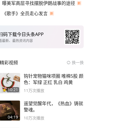
曝美军高层寻找摆脱伊朗战事的途径
《歌手》全员走心发言
扫码下载今日头条APP
看最新、最热资讯内容
精彩视频
换一换
钩针宠物猫咪项圈 唯棉5股 颜
色：军绿 正红 乳白 鸡黄
10:21
11万
次播放
遥望觉醒年代，《热血》铸就
警魂。
04:19
10万
次播放