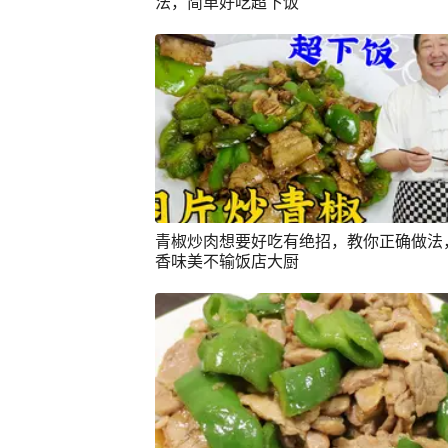
法，简单好吃超下饭
青椒炒肉想要好吃有绝招，教你正确做法
香味美不输饭店大厨