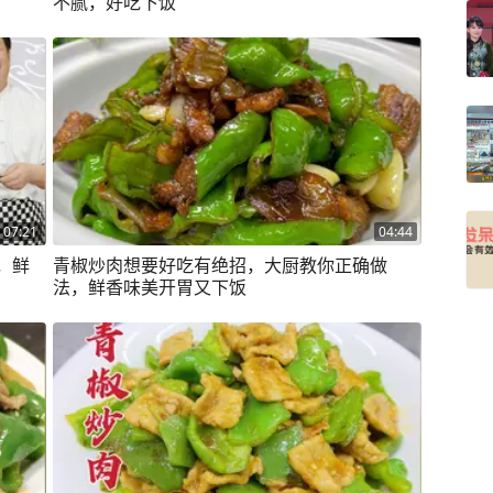
不腻，好吃下饭
07:21
04:44
，鲜
青椒炒肉想要好吃有绝招，大厨教你正确做
法，鲜香味美开胃又下饭