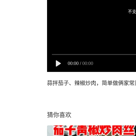
不支
00:00
/
00:00
蒜拌茄子、辣椒炒肉，简单做俩家常
猜你喜欢