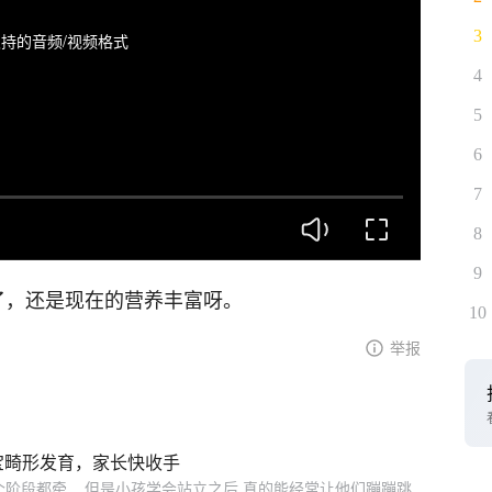
3
持的音频/视频格式
4
5
6
7
8
9
了，还是现在的营养丰富呀。
10
举报
宝畸形发育，家长快收手
阶段都牵... 但是小孩学会站立之后,真的能经常让他们蹦蹦跳