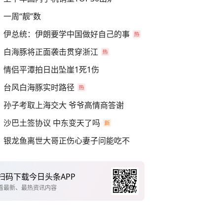
一周“靓”数
伊总统：伊朗要学中国做好自己的事
白海豚将正面袭击贯穿浙江
情侣平潭拍日出坠崖1死1伤
台风白海豚实时路径
孙子考取上海交大 爷爷高情商答谢
沙巴土签协议 中东变天了吗
银龙鱼离世大哥正伤心妻子问能吃不
扫码下载今日头条APP
看最新、最热资讯内容