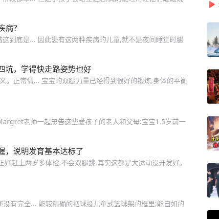
疾病？
这到底是... 因此患有这两种疾病的儿童,就不是夜间睡觉时腿
四坑，学得快走路姿势也好
义。正常情... 宝宝的双腿力量已经得到很好的锻炼,身体的平衡
argret老师一起忠告这些爱孩子的老人和父母:宝宝1.5岁前一
握，说明发育基本达标了
正好赶上两岁多体检,不会双腿跳,其实这都是大运动没开发好。
还没有完全... 能较精确的把球投儿童式篮球架的框里;能自如的