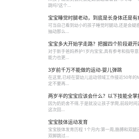
跳吗?这个...
宝宝​睡觉时腿老动，到底是长身体还是有
可当自己看到幼小的孩子睡觉时腿动,还是会疑惑
抽动那么...
宝宝多大开始学走路？把握四个阶段避开
对于新手爸妈养护1岁内宝宝,具有参考和指导意
能力也更...
3岁前千万不能做的运动-婴儿弹跳
在这里,已经在婴幼儿运动领域工作接近50年的M
定不要再...
两岁半的宝宝应该会什么？以下技能全掌
因为奶奶舍不得,于是就没让孩子学爬,前段时间
这次回...
宝宝肢体运动发育
宝宝肢体发育历程 1个月内:第一周,胳膊和双腿
双脚跳过...