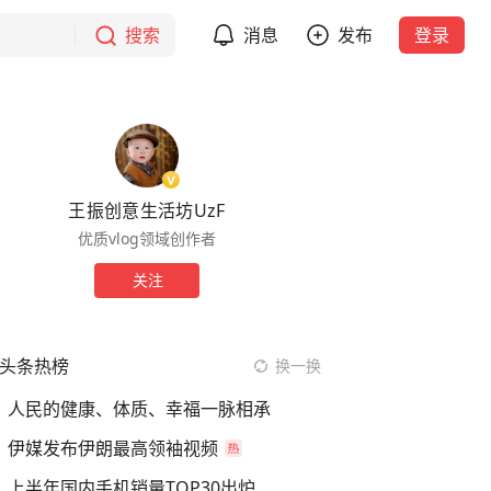
搜索
消息
发布
登录
王振创意生活坊UzF
优质vlog领域创作者
关注
头条热榜
换一换
人民的健康、体质、幸福一脉相承
伊媒发布伊朗最高领袖视频
上半年国内手机销量TOP30出炉