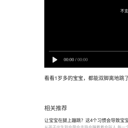
不支
00:00
/
00:00
看看1岁多的宝宝，都能双脚离地跳
相关推荐
让宝宝在腿上蹦跳？这4个习惯会导致宝
从孩子出生到会爬会走路会蹦着着会叫人,每一个