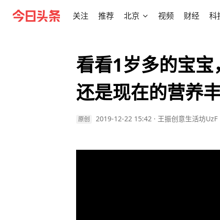
关注
推荐
北京
视频
财经
科
看看1岁多的宝宝
还是现在的营养
2019-12-22 15:42
·
王振创意生活坊UzF
原创