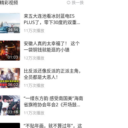
精彩视频
换一换
来五大连池看冰封蓝电E5
PLUS了，零下30度的双重冰
封40小时全录
04:34
11万
次播放
安徽人真的太幸福了！ 这个
一袋铜钱就能逛的小镇
01:03
12万
次播放
比反派还像反派的正派主角，
全员都是大恶人！
06:02
11万
次播放
“一缕东方韵 感受南国美”海南
省旗袍协会年会2《开场鼓》
二团
03:16
11万
次播放
“不贴年画，就不算过年”，这