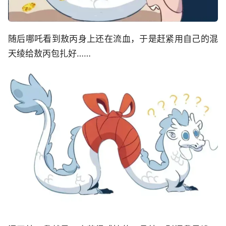
随后哪吒看到敖丙身上还在流血，于是赶紧用自己的混
天绫给敖丙包扎好……