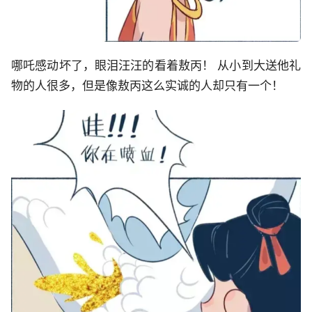
哪吒感动坏了，眼泪汪汪的看着敖丙！ 从小到大送他礼
物的人很多，但是像敖丙这么实诚的人却只有一个！