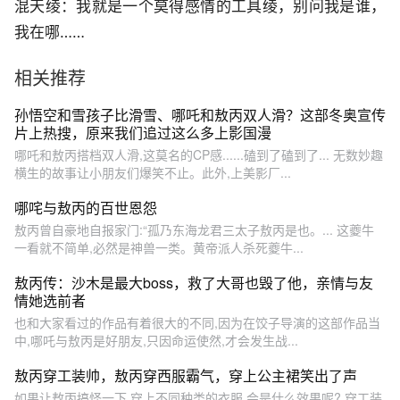
混天绫：我就是一个莫得感情的工具绫，别问我是谁，
我在哪……
相关推荐
孙悟空和雪孩子比滑雪、哪吒和敖丙双人滑？这部冬奥宣传
片上热搜，原来我们追过这么多上影国漫
哪吒和敖丙搭档双人滑,这莫名的CP感......磕到了磕到了... 无数妙趣
横生的故事让小朋友们爆笑不止。此外,上美影厂...
哪咤与敖丙的百世恩怨
敖丙曾自豪地自报家门:“孤乃东海龙君三太子敖丙是也。... 这夔牛
一看就不简单,必然是神兽一类。黄帝派人杀死夔牛...
敖丙传：沙木是最大boss，救了大哥也毁了他，亲情与友
情她选前者
也和大家看过的作品有着很大的不同,因为在饺子导演的这部作品当
中,哪吒与敖丙是好朋友,只因命运使然,才会发生战...
敖丙穿工装帅，敖丙穿西服霸气，穿上公主裙笑出了声
如果让敖丙搞怪一下,穿上不同种类的衣服,会是什么效果呢? 穿工装