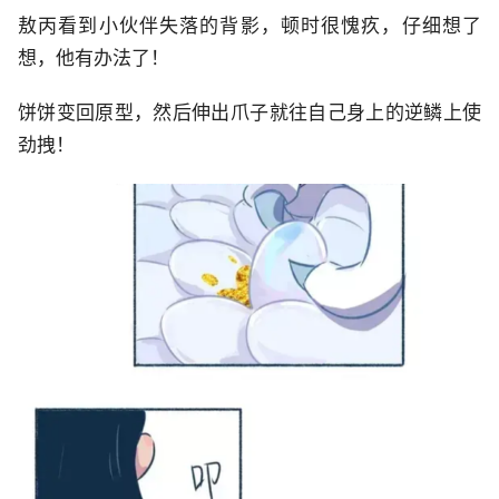
敖丙看到小伙伴失落的背影，顿时很愧疚，仔细想了
想，他有办法了！
饼饼变回原型，然后伸出爪子就往自己身上的逆鳞上使
劲拽！