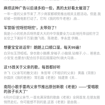
麻烦这种广告以后请多拍一些，真的太好看太催泪了
一年一度的父亲节来了,不少商家都顺势推出相关主题活动。但是,我
却被一则微电影打动了。它叫《我的吹牛老爸》,由...
军营版“挖呀挖呀挖”，太带劲了！
我是小小的机务兵呀热爱大大的中华我要全力以赴地托举战机守卫
长空之下美好千万家(魏飞雨、陈艳君、李永昆 供稿...
想要宝宝说话早！朗朗上口顺口溜，每天99遍！
白牙似玉顶呱呱。穿衣歌小胳膊,穿袖子,小脑袋,钻帽子,小... 爸爸去,
小宝宝,也要去!(配合拉手前后摇摆动作)骑大马骑...
这15首关于父亲的歌，每首都好听
许飞《父亲写的散文诗》 朱哲琴《不相识的父亲》 黄磊《背影》
孙国庆《我的爸爸》 常石磊《老爸》 陆建景《关...
南阳小歌手雷冉父亲节推出原创新歌《老爸》——“爱唱歌
的孩子长大了”
6月20日是父亲节,一首充满深情的歌曲《老爸》全网首发,在朋友圈
悄然走红。你可能想不到的是,这首《老爸》是由我...