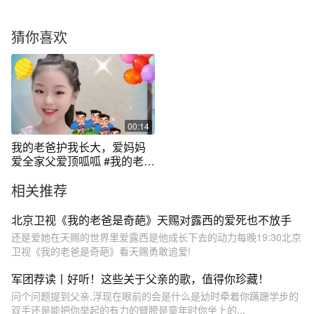
猜你喜欢
00:14
我的老爸护我长大，爱妈妈
爱全家父爱顶呱呱 #我的老爸
#幼儿手指游戏 #父亲节手势
相关推荐
舞 #父亲节快乐
北京卫视《我的老爸是奇葩》天赐对露西的爱死也不放手
还是爱她在天赐的世界里爱露西是他成长下去的动力每晚19:30北京
卫视《我的老爸是奇葩》看天赐勇敢追爱!
军团荐读丨好听！这些关于父亲的歌，值得你珍藏！
问个问题提到父亲,浮现在眼前的会是什么是幼时牵着你蹒跚学步的
双手还是能把你举起的有力的臂膀是童年时你坐上的...