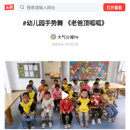
打开看看
#幼儿园手势舞 《老爸顶呱呱》
大气沙滩Hv
2023-6-16 02:33