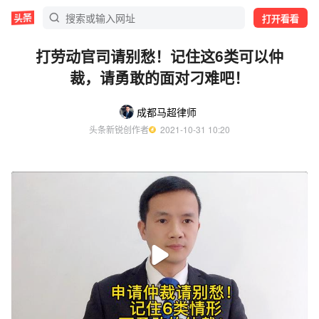
打开看看
打劳动官司请别愁！记住这6类可以仲
裁，请勇敢的面对刁难吧！
成都马超律师
头条新锐创作者
  2021-10-31 10:20