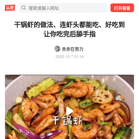
打开看看
干锅虾的做法、连虾头都能吃、好吃到
让你吃完后舔手指
赤赤在努力
2020-10-7 01:16