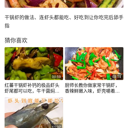
干锅虾的做法、连虾头都能吃、好吃到让你吃完后舔手
指
猜你喜欢
00:59
03:14
红蕃干锅虾补钙的极品虾头
厨师长教你做家常干锅虾，
虾尾都可以吃，牛干菌焖饭
香辣鲜嫩入味，虾壳嚼着吃
+火腿吃了还
都很香
11:32