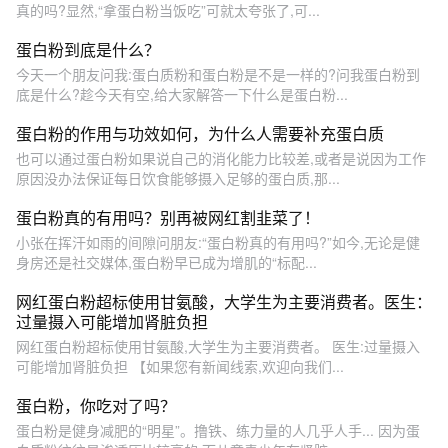
真的吗?显然,“拿蛋白粉当饭吃”可就太夸张了,可...
蛋白粉到底是什么？
今天一个朋友问我:蛋白质粉和蛋白粉是不是一样的?问我蛋白粉到
底是什么?趁今天有空,给大家解答一下什么是蛋白粉...
蛋白粉的作用与功效如何，为什么人需要补充蛋白质
也可以通过蛋白粉如果说自己的消化能力比较差,或者是说因为工作
原因没办法保证每日饮食能够摄入足够的蛋白质,那...
蛋白粉真的有用吗？别再被网红割韭菜了！
小张在挥汗如雨的间隙问朋友:“蛋白粉真的有用吗?”如今,无论是健
身房还是社交媒体,蛋白粉早已成为增肌的“标配...
网红蛋白粉超标使用甘氨酸，大学生为主要消费者。医生：
过量摄入可能增加肾脏负担
网红蛋白粉超标使用甘氨酸,大学生为主要消费者。 医生:过量摄入
可能增加肾脏负担 【如果您有新闻线索,欢迎向我们...
蛋白粉，你吃对了吗？
蛋白粉是健身减肥的“明星”。撸铁、练力量的人几乎人手... 因为蛋