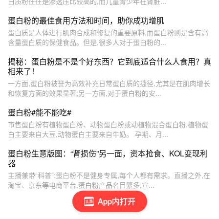
白质粉往往是渗透压比较高的,而儿童青少年在肾脏...
蛋白粉的最佳食用方法和时间，助你成功增肌
蛋白质是人体进行肌肉合成和修复的重要原料,而蛋白粉则是含有高
含量蛋白质的保健食品。但是,很多人对于蛋白粉的...
揭秘：蛋白粉是不是个好东西？它到底适合什么人食用？真
相来了！
一方面,蛋白粉被誉为高效补充日常蛋白质的捷径,尤其是在肌肉增长
和恢复方面的效果显著;另一方面,对于蛋白粉的安...
蛋白粉#能不能吃#
市售蛋白粉有植物蛋白粉、动物蛋白粉或动植物混合蛋白粉,植物蛋
白主要来自大豆,动物蛋白主要来自牛奶。 孕期、月...
蛋白粉生意版图：“肾损伤”另一面，资本抢食、KOL变现利
器
主播兼带“科普”:蛋白粉不是健身专属,每个人都有需求。直播之外,在
淘宝、京东等电商平台,蛋白粉产品名目繁多,宣...
App内打开