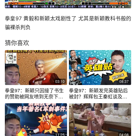
拳皇97 黄毅和新颖太戏剧性了 尤其是新颖教科书般的
骗裸杀判负
猜你喜欢
03:10
08:37
拳皇97：新颖只因接了书生
拳皇97：新颖发完英雄贴后
的赞助被网友喷到无奈下
被封？辉辉包王秦虹谈及此
播！
次事件看法
11:25
04:08