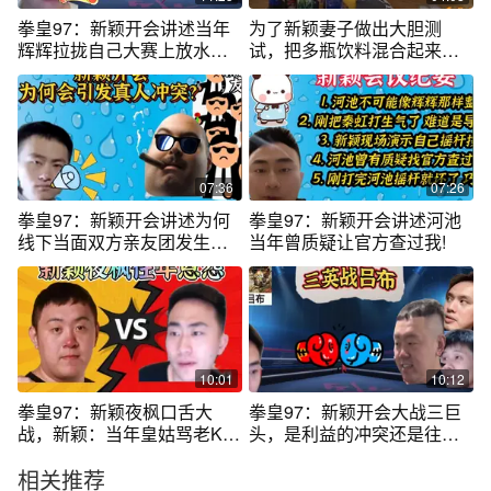
拳皇97：新颖开会讲述当年
为了新颖妻子做出大胆测
辉辉拉拢自己大赛上放水，
试，把多瓶饮料混合起来
新颖怒骂辉辉
喝，味道怎么样？
07:36
07:26
拳皇97：新颖开会讲述为何
拳皇97：新颖开会讲述河池
线下当面双方亲友团发生冲
当年曾质疑让官方查过我!
突!
10:01
10:12
拳皇97：新颖夜枫口舌大
拳皇97：新颖开会大战三巨
战，新颖：当年皇姑骂老K就
头，是利益的冲突还是往年
是夜枫指使！
矛盾导致？
相关推荐