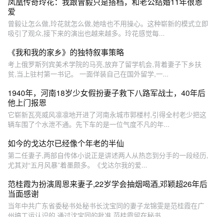
凤凰传奇玲花：我跟曾毅只是搭档，和老公结婚11年很恩
爱
曾毅让怎么做,玲花就怎么做,她啥也不用操心。这种崭新的模式立即
吸引了观众,接下来的演出也越来越多。玲花感觉每...
《我和我的家乡》的独特叙事策略
考上俄罗斯列宾美术学院的马亮,放弃了留学机会,背着妻子下乡扶
贫,当上驻村第一书记。 一面佯装自己在国外留学,一...
1940年，河南18岁少女假扮妻子救下八路军战士，40年后
他上门报恩
它崭新瓦亮威风凛凛地开进了河南永城市郭楼村,引得全村老少把这
辆车围了个水泄不通。先下车的是一位气度不凡的年...
如今的戈达尔已经像个年老的半仙
第二任妻子,两部自传体小说正是讲述两人从热恋到分手的一段经历,
尤其对“五月风暴”着墨颇多。《戈达尔我的爱...
范桂霞为扮演周恩来妻子,22岁学会抽烟喝酒,邓颖超26年后
当面感谢
当年中共广东省委秘书处秘书长沈宝同的妻子龙锦雯是范桂霞在广
州搞工运认识的,通过沈宝同的批准,范桂霞留在秘书...