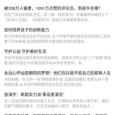
被338万人催更，1291万点赞的评论员，到底牛在哪？
找到了契合的相处方式。如《第一财经周刊》总编辑伊险峰创立了
《好奇心日报》,《凤凰周刊》原执行主编黄章晋创办...
如何培养孩子的创新能力
孩子的某些想法总会不求边际,这个时候不要轻易的去否定他们,因为
敢于别出新裁,追求新颖奇特才是创新活动的前提和...
守护公益 守护美好生活
评选专家结合案件典型性和新颖性、程序合法性以及“三个效果”等因
素,最终评选出10件精品案件和40件优秀案件。本...
永远心怀灿若朝阳的梦想！他们在抖音开拓自己的崭新人生
内容新颖。在主持一场“博物馆奇妙夜”主题的直播时,老杨与各个博
物馆连麦,从大河村博物馆的远古生态,到古荥冶铁...
张海宇：新款实力派“青岛男演员”
另一边他还要伺候好女强人太太、打理好从爷爷到小舅子的... 要应
对脾气强势的妻子、又宅又幼稚的小舅子、糊涂却自大...