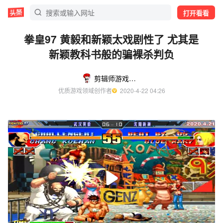
打开看看
拳皇97 黄毅和新颖太戏剧性了 尤其是
新颖教科书般的骗裸杀判负
剪辑师游戏解说
优质游戏领域创作者
  2020-4-22 04:26