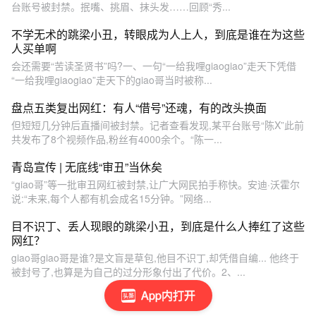
台账号被封禁。抿嘴、挑眉、抹头发……回顾“秀...
不学无术的跳梁小丑，转眼成为人上人，到底是谁在为这些
人买单啊
会还需要“苦读圣贤书”吗?一、一句“一给我哩giaogiao”走天下凭借
“一给我哩giaogiao”走天下的giao哥当时被称...
盘点五类复出网红：有人“借号”还魂，有的改头换面
但短短几分钟后直播间被封禁。记者查看发现,某平台账号“陈X”此前
共发布了8个视频作品,粉丝有4000余个。“陈一...
青岛宣传 | 无底线“审丑”当休矣
“giao哥”等一批审丑网红被封禁,让广大网民拍手称快。安迪·沃霍尔
说:“未来,每个人都有机会成名15分钟。”网络...
目不识丁、丢人现眼的跳梁小丑，到底是什么人捧红了这些
网红？
giao哥giao哥是谁?是文盲是草包,他目不识丁,却凭借自编... 他终于
被封号了,也算是为自己的过分形象付出了代价。2、...
App内打开