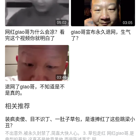
05:02
03:05
网红giao哥为什么会凉？看
giao哥宣布永久退网，生气
完这个视频你就明白了
了？
03:46
退网了giao哥，不知道是不
是真的。
相关推荐
装疯卖傻、目不识丁、一肚子草包，是谁捧红了这些跳梁小
丑？
不出意外,被永久封禁了,简直大快人心。 3. 草包走红 网红giao哥,是
典型的草包,这真不是故意黑他,而是陈述事实,网...