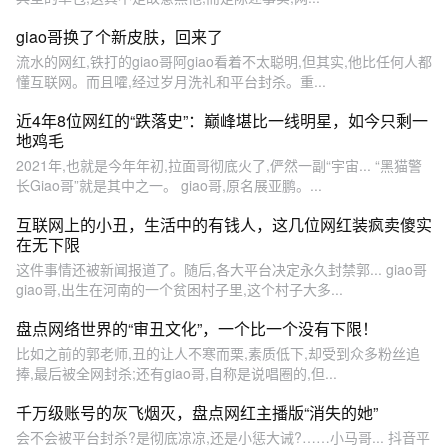
giao哥换了个新皮肤，回来了
流水的网红,铁打的giao哥阿giao看着不太聪明,但其实,他比任何人都
懂互联网。而且嚯,经过岁月洗礼和平台封杀。重...
近4年8位网红的“跌落史”：巅峰堪比一线明星，如今只剩一
地鸡毛
2021年,也就是今年年初,拉面哥彻底火了,俨然一副“宇宙... “黑猫警
长Giao哥”就是其中之一。 giao哥,原名展亚鹏。...
互联网上的小丑，生活中的有钱人，这几位网红装疯卖傻实
在无下限
这件事情还被新闻报道了。随后,各大平台决定永久封禁郭... giao哥
giao哥,出生在河南的一个贫困村子里,这个村子大多...
盘点网络世界的“审丑文化”，一个比一个没有下限！
比如之前的郭老师,丑的让人不寒而栗,素质低下,却受到众多粉丝追
捧,最后被全网封杀;还有giao哥,自称是说唱圈的,但...
千万级账号的灰飞烟灭，盘点网红主播版“消失的她”
会不会被平台封杀?是彻底凉凉,还是小惩大诫?……小马哥... 抖音平