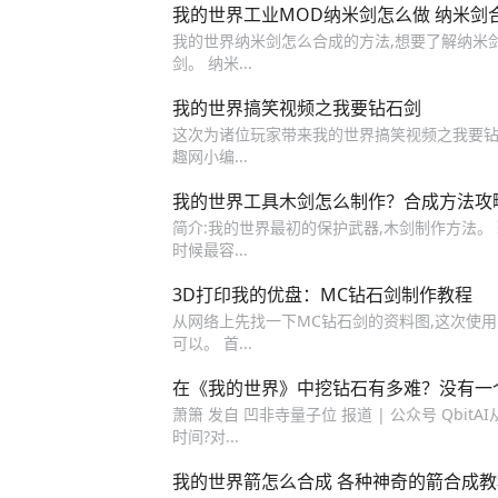
我的世界工业MOD纳米剑怎么做 纳米剑
我的世界纳米剑怎么合成的方法,想要了解纳米剑
剑。 纳米...
我的世界搞笑视频之我要钻石剑
这次为诸位玩家带来我的世界搞笑视频之我要钻
趣网小编...
我的世界工具木剑怎么制作？合成方法攻
简介:我的世界最初的保护武器,木剑制作方法。
时候最容...
3D打印我的优盘：MC钻石剑制作教程
从网络上先找一下MC钻石剑的资料图,这次使用
可以。 首...
在《我的世界》中挖钻石有多难？没有一个A
萧箫 发自 凹非寺量子位 报道 | 公众号 QbitA
时间?对...
我的世界箭怎么合成 各种神奇的箭合成教