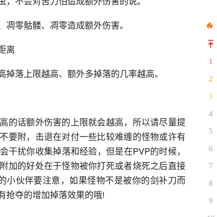
虫，不会对苦力怕造成额外伤害的说。
、凋零骷髅、凋零造成额外伤害。
距离
1
高掉落上限越高、额外多掉落的几率越高。
2
3
4
高的话额外伤害的上限就会越高，所以请尽量提
5
不要附，击退在对付一些比较难缠的怪物或许有
会干扰你收集掉落和经验，但是在PVP的时候，
6
附加的好处在于怪物被你打死或者烧死之后直接
7
的小伙伴要注意，如果怪物不是被你的剑补刀而
8
有抢夺的增加掉落效果的哦!
9