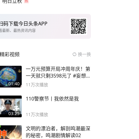
明日立秋
扫码下载今日头条APP
看最新、最热资讯内容
精彩视频
换一换
一万元预算开局冲周年庆！第
一天就只剩3598元了 #妄想山
海
01:40
11万
次播放
110警察节丨我依然是我
03:25
11万
次播放
文明的漂泊者，解剖鸣潮最深
的秘密，鸣潮剧情解读02