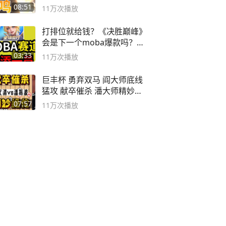
08:51
11万
次播放
打排位就给钱？《决胜巅峰》
会是下一个moba爆款吗？#
决胜巅峰
03:33
11万
次播放
巨丰杯 勇弃双马 阎大师底线
猛攻 献卒催杀 潘大师精妙入
局
07:57
11万
次播放