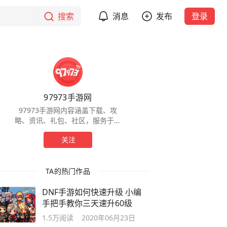
搜索
消息
发布
登录
97973手游网
97973手游网内容涵盖下载、攻
略、资讯、礼包、社区，服务于全
球手游玩家，为玩家提供一站式服
关注
务。
TA的热门作品
DNF手游如何快速升级 小编
手把手教你三天速升60级
1.5万
阅读
2020年06月23日