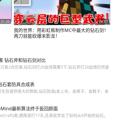
01:36
04:13
我的世界：用彩虹瓶制作MC中最大的钻石剑！
两刀就能砍爆末影龙！
害 钻石斧和钻石剑对比
,只差2点伤害,钻石剑打20血怪需要3下,钻石斧打20血怪仍然是
钻石套防具合成表
家生存提供很大的帮助,钻石防具(金上衣、金裤子、金鞋子、金
pMind最新算法终于扳回颜面
Craft)里,摸爬滚打17天,还真就学会了如何从0开始挖钻石。