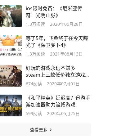
ios限时免费：《尼米亚传
奇：光明山脉》
1.3万
阅读
2020年06月28日
等了5年，飞鱼终于在今天曝
光了《保卫萝卜4》
1.3万
阅读
2021年08月13日
好玩的游戏永远不嫌多
steam上三款低价独立游戏推
荐
674
阅读
2020年07月01日
《和平精英》延迟高？迅游手
游加速器助力流畅游戏
599
阅读
2020年05月25日
查看更多