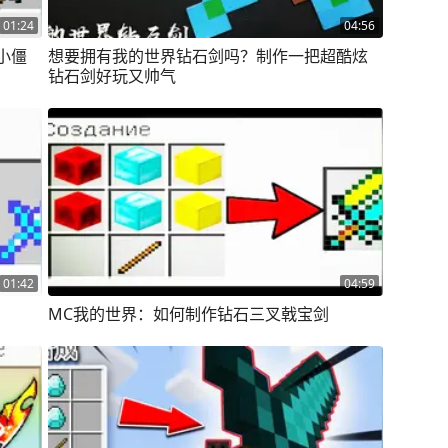
01:24
04:56
小僵
想要拥有我的世界钻石剑吗？制作一把超酷炫
钻石剑好玩又帅气
01:42
04:59
MC我的世界：如何制作钻石三叉戟宝剑