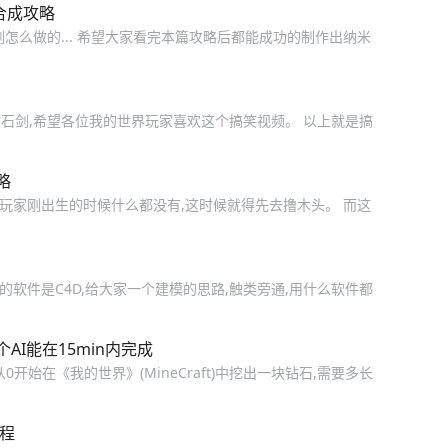
合成攻略
怎么做的... 希望大家看完本篇攻略后都能成功的制作出纳米
石剑,希望各位我的世界玩家喜欢这个搞笑视频。 以上就是搞
略
 玩家刚出生的时候什么都没有,这时候就得先去撸木头。 而这
的软件是C4D,给大家一个建模的思路,触类旁通,用什么软件都
I能在15min内完成
I从0开始在《我的世界》(MineCraft)中挖出一块钻石,需要多长
程