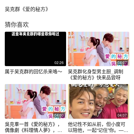
吴克群《爱的秘方》
猜你喜欢
02:26
04:07
属于吴克群的回忆杀来咯～
吴克群化身型男主厨_调制
《爱的秘方》快来品尝呀
04:00
04:07
吳克羣一首《愛的秘方》，
他记性不如从前，但小度可
偶像劇《料理情人夢》，主
以陪他，一起“记住”你。——