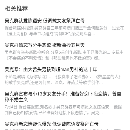
題曲好好听
父亲节，让爱不再迷路。#别
相关推荐
让距离和遗忘偷走爱 #小度让
爱不健忘 #父亲节有小度包有
爱的
吴克群认爱陈语安 低调载女友祭拜亡母
据台湾媒体报道,吴克群自三年前与澳门赌王千金何超莲分... 过去在
《爱上哥们》与毕书尽组成“青娜CP”,深受观众喜...
吴克群热恋写分手悲歌 撇新曲抄五月天
吴克群今举办新歌抢听会,分享5首创作新歌,由于已曝光的... 专辑中
《不会痛的不叫爱情》和《那些我再也不做的事》都...
吴克羣：由大舌头男孩到超man男神的这十年
不论是演唱《为你写诗》、《寂寞来了怎么办》、《数星星的人》
的歌手吴克群,还是为何炅、温岚、许茹芸等歌手创作...
吴克群宣布与小13岁女友分手！准备好迎下段恋情，曾自
称不婚主义
7月4日,据台媒报道,知名歌手吴克群宣布与演员女友陈语安... 他提
到自己仍相信爱情,已经准备好迎接下段恋情了。吴克...
吴克群新恋情疑似曝光 低调载陈语安祭拜亡母