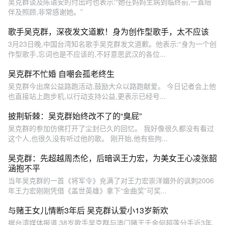
吴克群谈及陈语安的付出时也表示:“她在妈妈生病到临终前,一直陪
伴及照顾,非常感谢她。”
歌手吴克群，深夜发文道歉！身为创作型歌手，太不应该
3月23日晚,中国台湾知名歌手吴克群发文道歉。他表示:“身为一个创
作型歌手,忘词也是不应该的,不好意思武汉的各位...
吴克群不忙婚 自嘲会孤老终生
吴克群今出席公益路跑活动,鼓励大众以路跑献爱。 今日记者会上他
也直接站上跑步机,以行动支持公益,更表示已经号...
披荆斩棘：吴克群始终改不了的“臭屁”
吴克群的参加仿佛打开了尘封已久的回忆。 我好像很久都没有看过
这个人,也很久没有听过他的歌。 刚开始,他有些拘...
吴克群：先超越周杰伦，后暗讽王力宏，为美女王心凌张韶
涵抱不平
当年吴克群的一首《将军令》充满了对王力宏崇洋媚外的讽刺2006
年王力宏刚刚凭借《盖世英雄》拿下“金曲奖”可奖...
与赌王女儿情断3年后 吴克群认爱小13岁新欢
据台湾媒体报道,38岁歌手吴克群与澳门赌王千金何超莲分手近3年,