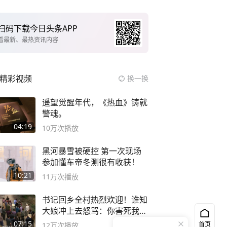
扫码下载今日头条APP
看最新、最热资讯内容
精彩视频
换一换
遥望觉醒年代，《热血》铸就
警魂。
04:19
10万
次播放
黑河暴雪被硬控 第一次现场
参加懂车帝冬测很有收获！
10:21
11万
次播放
书记回乡全村热烈欢迎！谁知
大娘冲上去怒骂：你害死我儿
子
07:15
首页
12万
次播放