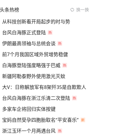
头条热榜
换一换
从科技创新看开局起步的时与势
台风白海豚正式登陆
伊朗最高领袖与总统会谈
前7个月我国区域外贸增势稳健
白海豚登陆强度略强于巴威
新疆阿勒泰野外使用激光灭蚊
大V：日称解放军有8架歼35是自欺欺人
台风白海豚在浙江乐清二次登陆
多家车企将回归实体按键
宝妈自然受孕四胞胎取名“平安喜乐”
浙江玉环一个月两遇台风