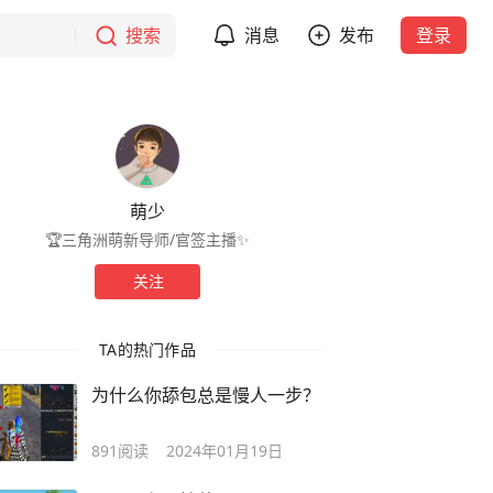
搜索
消息
发布
登录
萌少
🏆三角洲萌新导师/官签主播✨
关注
TA的热门作品
为什么你舔包总是慢人一步？
891
阅读
2024年01月19日