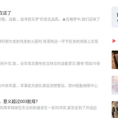
在这了
。战备... 追寻航天梦”的意志品质。▲在睡梦中,我们迎来了
拜科努尔发射场发射火箭时,将滚转这一环节在发射塔架上实现
空,准... 全军官兵要有枕戈待旦的战备意识,要有“假如今夜
中央军委... 军事航天部队某监测预警站、郑州联勤保障中心
，意义超过003航母？
,中苏两军相继在东北和新疆发生一系列冲突,甚至走到了开战边