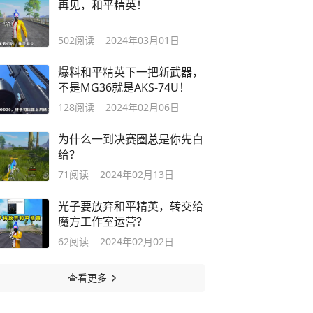
再见，和平精英！
502
阅读
2024年03月01日
爆料和平精英下一把新武器，
不是MG36就是AKS-74U！
128
阅读
2024年02月06日
为什么一到决赛圈总是你先白
给？
71
阅读
2024年02月13日
光子要放弃和平精英，转交给
魔方工作室运营？
62
阅读
2024年02月02日
查看更多