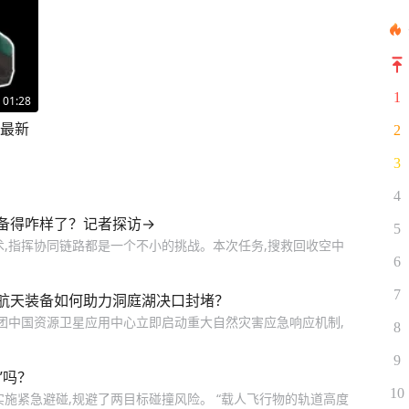
1
01:28
 最新
2
3
4
备得咋样了？记者探访→
5
术,指挥协同链路都是一个不小的挑战。本次任务,搜救回收空中
6
7
航天装备如何助力洞庭湖决口封堵？
集团中国资源卫星应用中心立即启动重大自然灾害应急响应机制,
8
9
”吗？
10
施紧急避碰,规避了两目标碰撞风险。 “载人飞行物的轨道高度