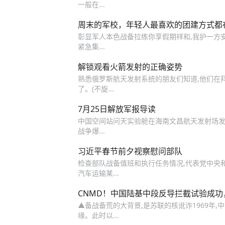
一般在...
周末的军校，年轻人最喜欢的团建方式都
彰显军人本色战备拉练你享假期祥和,我护一方安稳
紧急集...
解锁观看火箭发射的正确姿势
熟悉俄罗斯航天发射系统的朋友们知道,他们在
了。(不旋...
7月25日解放军报导读
中国空间站问天实验舱在海南文昌航天发射场发射升
战争爆...
习近平春节前夕视察慰问部队
检查部队战备值班和执行任务情况,代表党中央和
汽车运输某...
CNMD！中国陆基中段反导拦截试验成功
▲备战备荒的大背景,是苏联的核讹诈1969年
缘。此时以...