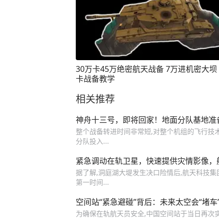
30万卡45万绝密航天战备 7万进机密大坝
卡战备教学
相关推荐
神舟十三号，即将回家！地面分队基地准
整个战备转进时间非常短,对整个机组的飞行技
分队投入...
紧急调动在轨卫星，快速提供灾情影像，
据了解,洞庭湖大堤发生决口险情后,航天科技
第一时间...
空间站“紧急避碰”背后：未来太空会“堵车
为确保在轨航天员安全,中国空间站于当日再次实