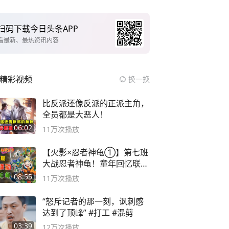
扫码下载今日头条APP
看最新、最热资讯内容
精彩视频
换一换
比反派还像反派的正派主角，
全员都是大恶人！
06:02
11万
次播放
【火影×忍者神龟①】第七班
大战忍者神龟！童年回忆联动
论武？
08:55
11万
次播放
“怒斥记者的那一刻，讽刺感
达到了顶峰” #打工 #混剪
03:39
12万
次播放