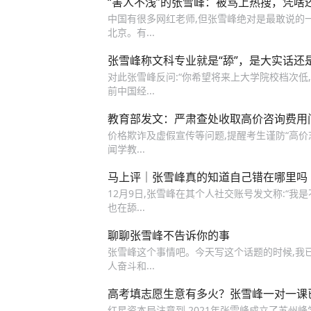
“害人不浅”的张雪峰：被骂上热搜，凭啥
中国有很多网红老师,但张雪峰绝对是最敢说的一个
北京。有...
张雪峰称文科专业就是“舔”，是大实话还
对此张雪峰反问:“你希望将来上大学院校档次低,
前中国经...
教育部发文：严肃查处收取高价咨询费用
价格欺诈及虚假宣传等问题,提醒考生谨防“高
闻学教...
马上评｜张雪峰真的知道自己错在哪里吗
12月9日,张雪峰在其个人社交账号发文称:“我是
也在舔...
聊聊张雪峰不告诉你的事
张雪峰这个事情吧。今天写这个话题的时候,我已经
人奋斗和...
高考填志愿生意有多火？张雪峰一对一课已
红星资本局注意到,2021年张雪峰成立了苏州