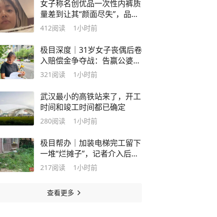
女子称名创优品一次性内裤质
量差到让其“颜面尽失”，品牌
客服回应：内部已启动紧急调
412
阅读
1小时前
查
极目深度｜31岁女子丧偶后卷
入赔偿金争夺战：告赢公婆仅
拿到3万元，婆家转移上百万
321
阅读
1小时前
元钱款去向不明
武汉最小的高铁站来了，开工
时间和竣工时间都已确定
280
阅读
1小时前
极目帮办｜加装电梯完工留下
一堆“烂摊子”，记者介入后社
区物业当天敲定补绿方案
217
阅读
1小时前
查看更多