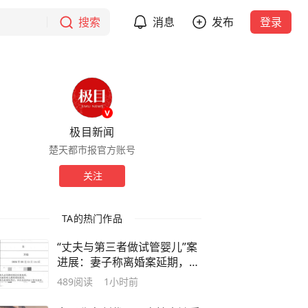
搜索
消息
发布
登录
极目新闻
楚天都市报官方账号
关注
TA的热门作品
“丈夫与第三者做试管婴儿”案
进展：妻子称离婚案延期，暂
不知改期时间
489
阅读
1小时前