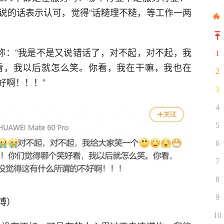
说的话表示认可，觉得“话糙理不糙，等工作一两
议称：“我是不是又说错话了，对不起，对不起，我
1
看，我以后就怎么笑。你看，我在干嘛，我也在
2
好啊！！！”
3
4
5
6
7
8
9
博）
10