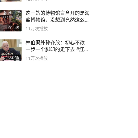
这一站的博物馆盲盒开的是海
盐博物馆，没想到竟然这么好
逛！
01:49
11万
次播放
林伯渠外孙齐放：初心不改
一步一个脚印的走下去 #红船
论坛
03:49
11万
次播放