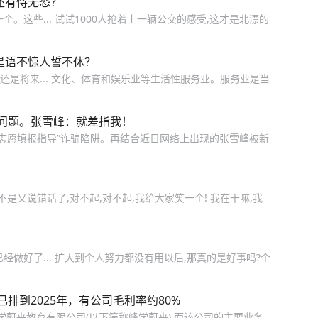
还有恃无恐？
。这些... 试试1000人抢着上一辆公交的感受,这才是北漂的
是语不惊人誓不休？
还是将来... 文化、体育和娱乐业等生活性服务业。服务业是当
问题。张雪峰：就差指我！
价志愿填报指导”诈骗陷阱。再结合近日网络上出现的张雪峰被新
不是又说错话了,对不起,对不起,我给大家笑一个! 我在干嘛,我
做好了... 扩大到个人努力都没有用以后,那真的是好事吗?个
排到2025年，有公司毛利率约80%
峰学蔚来教育有限公司(以下简称峰学蔚来),而该公司的主要业务