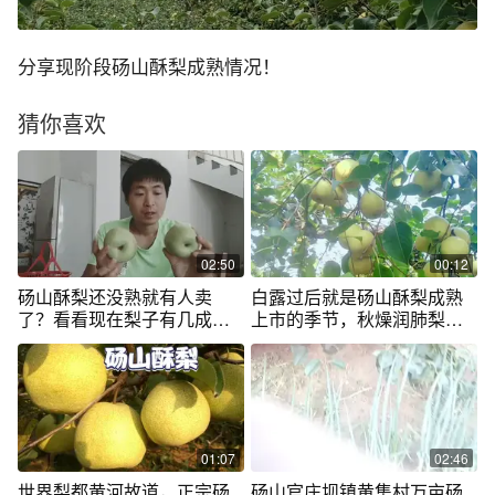
分享现阶段砀山酥梨成熟情况！
猜你喜欢
02:50
00:12
砀山酥梨还没熟就有人卖
白露过后就是砀山酥梨成熟
了？看看现在梨子有几成
上市的季节，秋燥润肺梨为
熟？
先。
01:07
02:46
世界梨都黄河故道，正宗砀
砀山官庄坝镇黄集村万亩砀