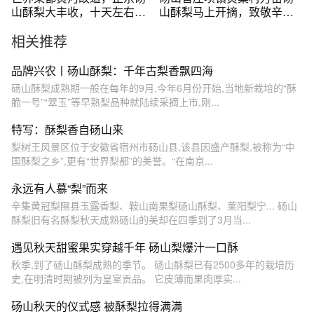
山酥梨大丰收，十天左右上
山酥梨马上开摘，致敬辛苦
市一起尝尝鲜
朴实的劳动人
相关推荐
品牌兴农丨砀山酥梨：千年古梨香飘四海
砀山酥梨成熟期一般在每年的9月,今年6月份开始,当地新栽培的“酥
脆一号”“翠玉”等早熟梨品种就陆续采摘上市,刚...
特写：酥梨香自砀山来
梨树王风景区位于安徽省宿州市砀山县,该县因盛产酥梨,被称为“中
国酥梨之乡”,更有“世界梨都”的美誉。“在南京...
永远有人慕“梨”而来
辛集黄冠梨隰县玉露香梨、鞍山南果梨砀山酥梨、莱阳梨宁... 砀山
酥梨旧有名酥梨秋天成熟砀山的美却在四季到了3月当...
遇见秋天甜蜜果实穿越千年 砀山梨爆汁一口酥
秋季,到了砀山酥梨成熟的季节。 砀山酥梨已有2500多年的栽培历
史,在明清时期被列为皇室贡品。 它皮薄而果肉厚实...
砀山秋天的仪式感 被酥梨拉得满满