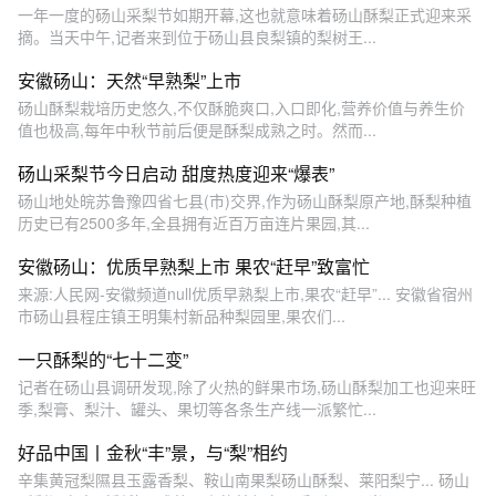
一年一度的砀山采梨节如期开幕,这也就意味着砀山酥梨正式迎来采
摘。当天中午,记者来到位于砀山县良梨镇的梨树王...
安徽砀山：天然“早熟梨”上市
砀山酥梨栽培历史悠久,不仅酥脆爽口,入口即化,营养价值与养生价
值也极高,每年中秋节前后便是酥梨成熟之时。然而...
砀山采梨节今日启动 甜度热度迎来“爆表”
砀山地处皖苏鲁豫四省七县(市)交界,作为砀山酥梨原产地,酥梨种植
历史已有2500多年,全县拥有近百万亩连片果园,其...
安徽砀山：优质早熟梨上市 果农“赶早”致富忙
来源:人民网-安徽频道null优质早熟梨上市,果农“赶早”... 安徽省宿州
市砀山县程庄镇王明集村新品种梨园里,果农们...
一只酥梨的“七十二变”
记者在砀山县调研发现,除了火热的鲜果市场,砀山酥梨加工也迎来旺
季,梨膏、梨汁、罐头、果切等各条生产线一派繁忙...
好品中国丨金秋“丰”景，与“梨”相约
辛集黄冠梨隰县玉露香梨、鞍山南果梨砀山酥梨、莱阳梨宁... 砀山