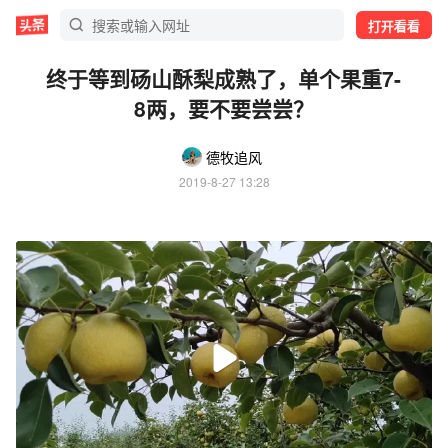
打开看看
终于等到砀山酥梨成熟了，单个果重7-
8两，要不要尝尝？
德牧追风
2019-8-27 13:28