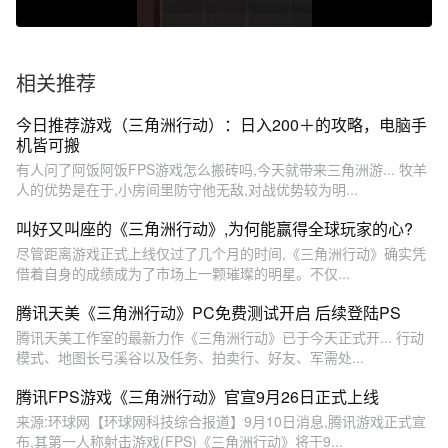
相关推荐
今日推荐游戏（三角洲行动）：日入200＋的攻略，电脑手
机皆可搬
有人问了阿饭阿饭FPS游戏怎么搬砖吗,今天就带来三角洲游... 牧羊
人的优势是在于,小房间里防守他无敌,对战优势较为明...
叫好又叫座的《三角洲行动》,为何能赢得全球玩家的心?
尽管距离游戏正式上线仅过了几个月的时间,《三角洲行动》确实凭
借着自身的成绩成为了市场上一颗璀璨的明星。不仅...
腾讯天美《三角洲行动》PC免费测试开启 后续登陆PS
腾讯天美工作室的最新力作《三角洲行动》已于今天正式开... 行动
模式、地图长弓溪谷以及任务、拍卖行、好友、军需处...
腾讯FPS游戏《三角洲行动》官宣9月26日正式上线
来源:环球网【环球网科技综合报道】9月10日消息,腾讯游戏正式宣
布,其第一人称射击游戏(FPS)《三角洲行动》将于9...