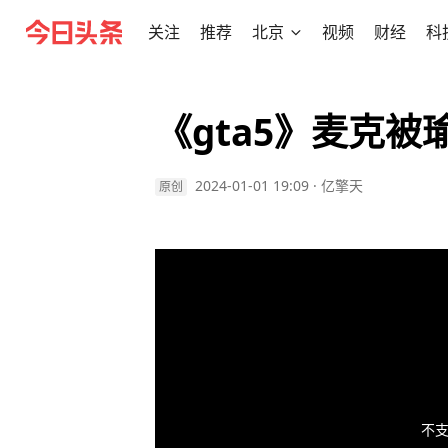
关注
推荐
北京
视频
财经
科
《gta5》麦克
2024-01-01 19:09
·
亿擎天
原创
不支