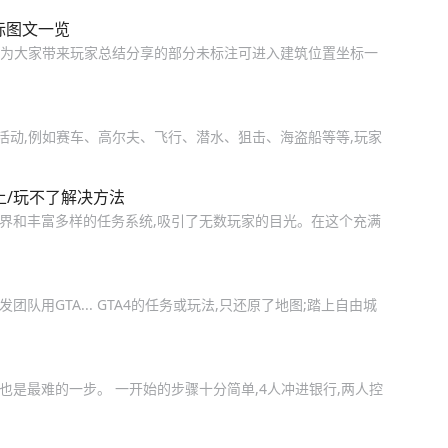
标图文一览
下面为大家带来玩家总结分享的部分未标注可进入建筑位置坐标一
和活动,例如赛车、高尔夫、飞行、潜水、狙击、海盗船等等,玩家
不上/玩不了解决方法
戏世界和丰富多样的任务系统,吸引了无数玩家的目光。在这个充满
团队用GTA... GTA4的任务或玩法,只还原了地图;踏上自由城
也是最难的一步。 一开始的步骤十分简单,4人冲进银行,两人控