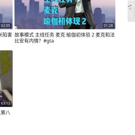
02:05
01:28
吉米陷害
故事模式 主线任务 麦克 瑜伽初体验 2 麦克和法
比安有内情？#gta
63:13
说第八