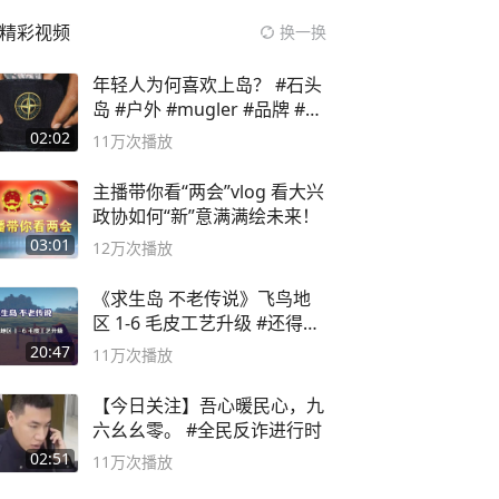
精彩视频
换一换
年轻人为何喜欢上岛？ #石头
岛 #户外 #mugler #品牌 #足
球流氓
02:02
11万
次播放
主播带你看“两会”vlog 看大兴
政协如何“新”意满满绘未来！
03:01
12万
次播放
《求生岛 不老传说》飞鸟地
区 1-6 毛皮工艺升级 #还得是
主机大作
20:47
11万
次播放
【今日关注】吾心暖民心，九
六幺幺零。 #全民反诈进行时
02:51
11万
次播放