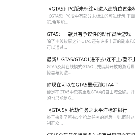
《GTA5》PC版未标注可进入建筑位置坐
《GTA5》PC版中有部分未标注的可进建筑,
览,希望能...
GTA5：一款具有争议性的动作冒险游戏
除了主线故事之外,GTA5还有许多丰富的副本
可以通过...
最新！GTA5/GTAOL进不去/连不上/登
GTA5及其在线模式GTAOL,凭借其开放的游
惊喜与刺激...
你现在可以在GTA5里玩到GTA4了
便是在GTA5中忠实重现GTA4的自由城全貌。开发
的也只能是G...
《GTA 5》抢劫任务之太平洋标准银行
终于来到了所有5个抢劫任务的最后一步,同时这
制群众...