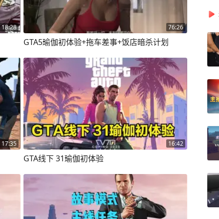
18:28
76:26
GTA5瑜伽初体验+拖车差事+饭店暗杀计划
17:35
16:42
GTA线下 31瑜伽初体验