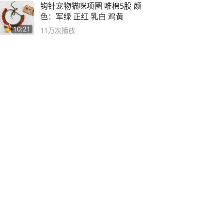
钩针宠物猫咪项圈 唯棉5股 颜
色：军绿 正红 乳白 鸡黄
10:21
11万
次播放