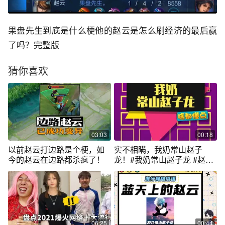
果盘先生到底是什么梗他的赵云是怎么刷经济的最后赢
了吗？完整版
猜你喜欢
03:03
00:18
以前赵云打边路是个梗，如
实不相瞒，我奶常山赵子
今的赵云在边路都杀疯了！
龙！#我奶常山赵子龙 #赵云
#开学抖出知识点 @抖音青少
年
06:25
00:44