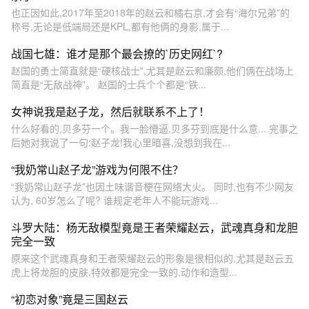
也正因如此,2017年至2018年的赵云和橘右京,才会有“海尔兄弟”的
称号,无论是低端局还是KPL,都有他俩的身影,属于...
战国七雄：谁才是那个最会撩的`历史网红`?
赵国的勇士简直就是“硬核战士”,尤其是赵云和廉颇,他们俩在战场上
简直是“无敌战神”。 赵国的士兵个个都是“铁...
女神说我是赵子龙，然后就联系不上了！
什么好看的,贝多芬一个。我一脸懵逼,贝多芬到底是什么意... 完事之
后她对我说了一句:赵子龙!我心里暗喜,没想到我在...
“我奶常山赵子龙”游戏为何限不住？
“我奶常山赵子龙”也因土味谐音梗在网络大火。 同时,也有不少网友
认为, 60岁怎么了呢? 谁规定老年人不能玩游戏...
斗罗大陆：杨无敌模型竟是王者荣耀赵云，武魂真身和龙胆
完全一致
原来这个武魂真身和王者荣耀赵云的形象是很相似的,尤其是赵云五
虎上将龙胆的皮肤,特效都是完全一致的,动作和造型...
“初恋对象”竟是三国赵云