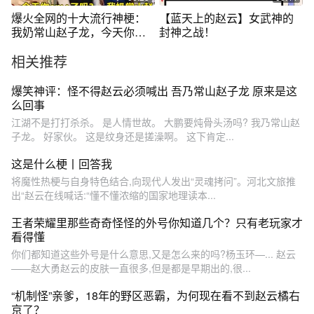
爆火全网的十大流行神梗：
【蓝天上的赵云】女武神的
我奶常山赵子龙，今天你
封神之战！
emo了吗
相关推荐
爆笑神评：怪不得赵云必须喊出 吾乃常山赵子龙 原来是这
么回事
江湖不是打打杀杀。 是人情世故。 大鹏要炖骨头汤吗? 我乃常山赵
子龙。 好家伙。 这是纹身还是搓澡啊。 这下肯定...
这是什么梗丨回答我
将魔性热梗与自身特色结合,向现代人发出“灵魂拷问”。河北文旅推
出“赵云在线喊话:“懂不懂浓缩的国家地理读本...
王者荣耀里那些奇奇怪怪的外号你知道几个？只有老玩家才
看得懂
你们都知道这些外号是什么意思,又是怎么来的吗?杨玉环—... 赵云
——赵大勇赵云的皮肤一直很多,但是都是早期出的,很...
“机制怪”亲爹，18年的野区恶霸，为何现在看不到赵云橘右
京了？