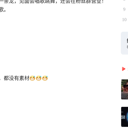
一条龙，见面会唱歌跳舞，还会在粉丝群营业！
歌。
9
10
，都没有素材