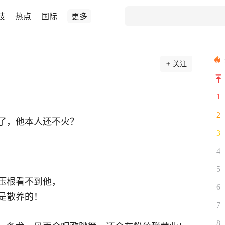
技
热点
国际
更多
关注
1
2
了，他本人还不火？
3
4
5
压根看不到他，
6
是散养的！
7
8