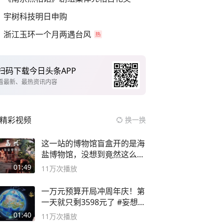
宇树科技明日申购
浙江玉环一个月两遇台风
扫码下载今日头条APP
看最新、最热资讯内容
精彩视频
换一换
这一站的博物馆盲盒开的是海
盐博物馆，没想到竟然这么好
逛！
01:49
11万
次播放
一万元预算开局冲周年庆！第
一天就只剩3598元了 #妄想山
海
01:40
11万
次播放