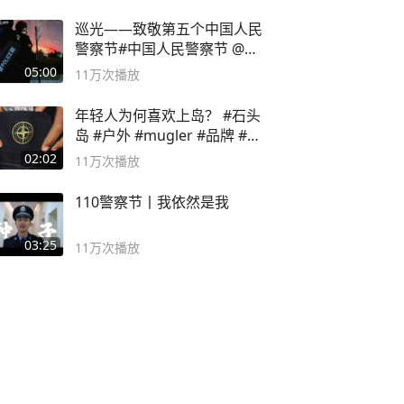
巡光——致敬第五个中国人民
警察节#中国人民警察节 @抖
音小助手
05:00
11万
次播放
年轻人为何喜欢上岛？ #石头
岛 #户外 #mugler #品牌 #足
球流氓
02:02
11万
次播放
110警察节丨我依然是我
03:25
11万
次播放