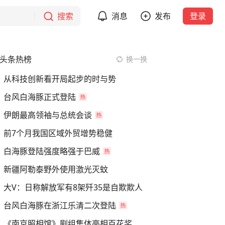
搜索
消息
发布
登录
头条热榜
换一换
从科技创新看开局起步的时与势
台风白海豚正式登陆
伊朗最高领袖与总统会谈
前7个月我国区域外贸增势稳健
白海豚登陆强度略强于巴威
新疆阿勒泰野外使用激光灭蚊
大V：日称解放军有8架歼35是自欺欺人
台风白海豚在浙江乐清二次登陆
《南京照相馆》剧组集体亮相百花奖