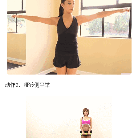
动作2、哑铃侧平举