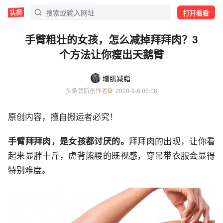
打开看看
手臂粗壮的女孩，怎么减掉拜拜肉？3
个方法让你瘦出天鹅臂
增肌减脂
头条领航创作者
  2020-9-6 05:08
原创内容，擅自搬运者必究！
手臂拜拜肉，是女孩都讨厌的。
拜拜肉的出现，让你看
起来显胖十斤，虎背熊腰的既视感，穿吊带衣服会显得
特别难度。