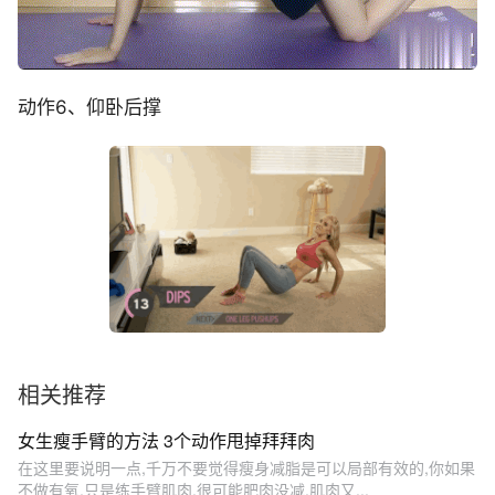
动作6、仰卧后撑
相关推荐
女生瘦手臂的方法 3个动作甩掉拜拜肉
在这里要说明一点,千万不要觉得瘦身减脂是可以局部有效的,你如果
不做有氧,只是练手臂肌肉,很可能肥肉没减,肌肉又...