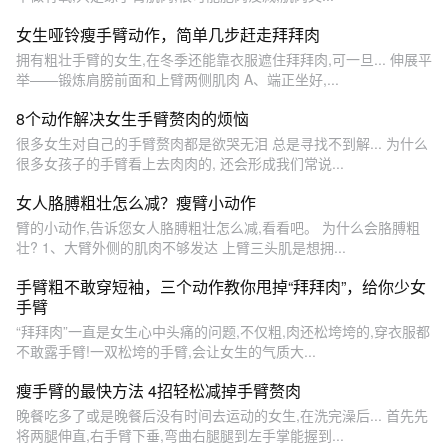
女生哑铃瘦手臂动作，简单几步赶走拜拜肉
拥有粗壮手臂的女生,在冬季还能靠衣服遮住拜拜肉,可一旦... 伸展平
举——锻炼肩膀前面和上臂两侧肌肉 A、端正坐好,...
8个动作解决女生手臂赘肉的烦恼
很多女生对自己的手臂赘肉都是欲哭无泪 总是寻找不到解... 为什么
很多女孩子的手臂看上去肉肉的, 还会形成我们常说...
女人胳膊粗壮怎么减？瘦臂小动作
臂的小动作,告诉您女人胳膊粗壮怎么减,看看吧。 为什么会胳膊粗
壮? 1、大臂外侧的肌肉不够发达 上臂三头肌是想拥...
手臂粗不敢穿短袖，三个动作教你甩掉“拜拜肉”，给你少女
手臂
“拜拜肉”一直是女生心中头痛的问题,不仅粗,肉还松垮垮的,穿衣服都
不敢露手臂!一双松垮的手臂,会让女生的气质大...
瘦手臂的最快方法 4招轻松减掉手臂赘肉
晚餐吃多了或是晚餐后没有时间去运动的女生,在洗完澡后... 首先先
将两腿伸直,右手臂下垂,弯曲右腿腿到左手掌能握到...