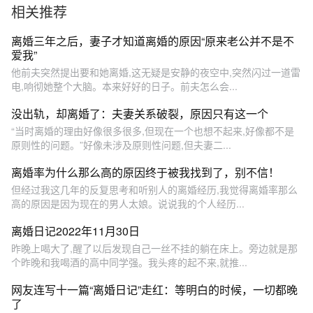
相关推荐
离婚三年之后，妻子才知道离婚的原因“原来老公并不是不
爱我”
他前夫突然提出要和她离婚,这无疑是安静的夜空中,突然闪过一道雷
电,响彻她整个大脑。本来好好的日子。前夫怎么会...
没出轨，却离婚了：夫妻关系破裂，原因只有这一个
“当时离婚的理由好像很多很多,但现在一个也想不起来,好像都不是
原则性的问题。”好像未涉及原则性问题,但夫妻二...
离婚率为什么那么高的原因终于被我找到了，别不信！
但经过我这几年的反复思考和听别人的离婚经历,我觉得离婚率那么
高的原因是因为现在的男人太娘。说说我的个人经历...
离婚日记2022年11月30日
昨晚上喝大了,醒了以后发现自己一丝不挂的躺在床上。旁边就是那
个昨晚和我喝酒的高中同学强。我头疼的起不来,就推...
网友连写十一篇“离婚日记”走红：等明白的时候，一切都晚
了