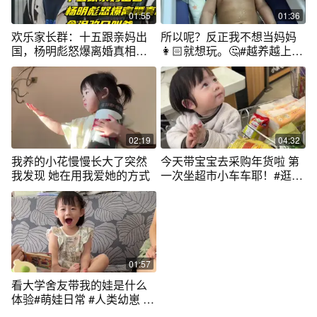
01:55
01:36
欢乐家长群：十五跟亲妈出
所以呢？反正我不想当妈妈
国，杨明彪怒爆离婚真相，
👩🏻就想玩。🤔#越养越上头
含泪改口叫爸
的人类幼崽
02:19
04:32
我养的小花慢慢长大了突然
今天带宝宝去采购年货啦 第
我发现 她在用我爱她的方式
一次坐超市小车车耶！#逛超
市的娃
01:57
看大学舍友带我的娃是什么
体验#萌娃日常 #人类幼崽 #
童言童语