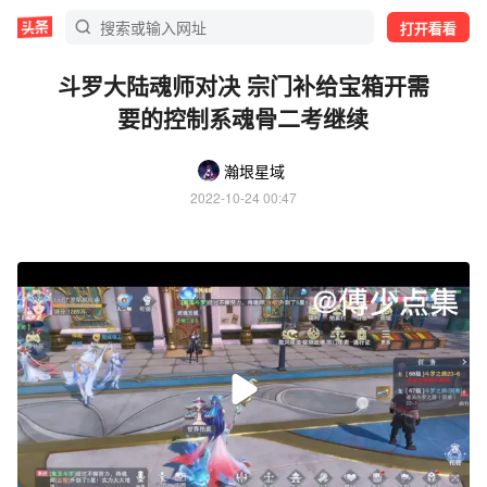
打开看看
斗罗大陆魂师对决 宗门补给宝箱开需
要的控制系魂骨二考继续
瀚垠星域
2022-10-24 00:47