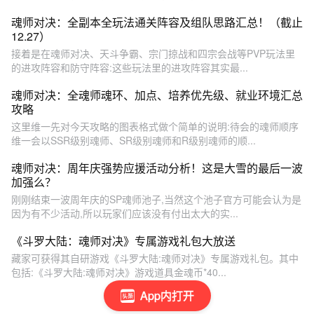
魂师对决：全副本全玩法通关阵容及组队思路汇总！（截止
12.27）
接着是在魂师对决、天斗争霸、宗门掠战和四宗会战等PVP玩法里
的进攻阵容和防守阵容:这些玩法里的进攻阵容其实最...
魂师对决：全魂师魂环、加点、培养优先级、就业环境汇总
攻略
这里维一先对今天攻略的图表格式做个简单的说明:待会的魂师顺序
维一会以SSR级别魂师、SR级别魂师和R级别魂师的顺...
魂师对决：周年庆强势应援活动分析！这是大雪的最后一波
加强么？
刚刚结束一波周年庆的SP魂师池子,当然这个池子官方可能会认为是
因为有不少活动,所以玩家们应该没有付出太大的实...
《斗罗大陆：魂师对决》专属游戏礼包大放送
藏家可获得其自研游戏《斗罗大陆:魂师对决》专属游戏礼包。其中
包括:《斗罗大陆:魂师对决》游戏道具金魂币*40...
App内打开