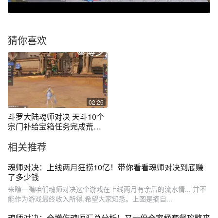
猜你喜欢
02:26
斗罗大陆魂师对决 天斗10个
宗门补给宝箱任务完成荒空
魂髓到手
相关推荐
魂师对决：上线两月狂捞10亿！带你看看魂师对决到底赚
了多少钱
来瞧一瞧咱们魂师对决这个游戏在上线两月有余后的流水情... 并不
能作为游戏最终收入所得,希望大家知悉。上图是摘自...
魂师对决：全增伤魂师汇总分析！又一份全家桶套餐攻略来