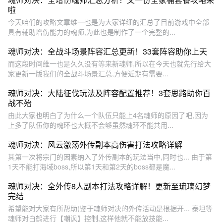
啦
今天咱们的攻略文章维一也是为大家详细的汇总了目前游戏中全部
具有辅助增伤能力的魂师,为此也是制作了一个完整的...
魂师对决：全战斗场景阵容汇总更新！33套阵容助你上天
而这段时间维一也是久久没有等来新魂师,所以在今天也就先行给大
家更新一版我们的全战斗场景汇总,方便近期有需要...
魂师对决：大陆征伐玩法及阵容配置推荐！3套思路助你百
战不殆
由此大家也明白了为什么一个队伍只能上4名魂师的原因了吧,因为
上多了队伍你的魂环也大概不会够虽然魂环不能共用...
魂师对决：风云激荡外传副本高伤害打法攻略详解
其第一次将宗门的因素纳入了外传副本的玩法当中,同时也... 由于第
1天不能打海域boss,所以第1天和第2天的boss都是魔...
魂师对决：全外传8人副本打法攻略详解！更新至琉璃幻梦
完结
希望能对大家有所帮助(鉴于魂师对决的外传活动是根据开... 泰坦等
魂师对白鹤进行【嘲讽】控制,这样他就不能放技能...