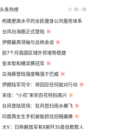
头条热榜
换一换
构建更高水平的全民健身公共服务体系
台风白海豚正式登陆
伊朗最高领袖与总统会谈
前7个月我国区域外贸增势稳健
张本智和横滨赛冠军
白海豚登陆强度略强于巴威
伊朗陆军司令：将回应任何敌对行动
宋佳：“小花”来到百花特别高兴
台风登陆现场：狂风怒扫雨水横飞
印度两女生手机被偷抓住窃贼痛揍
大V：日称解放军有8架歼35是自欺欺人