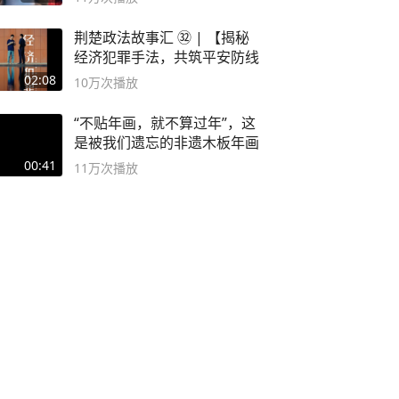
荆楚政法故事汇 ㉜ | 【揭秘
经济犯罪手法，共筑平安防线
02:08
10万
次播放
“不贴年画，就不算过年”，这
是被我们遗忘的非遗木板年画
00:41
11万
次播放