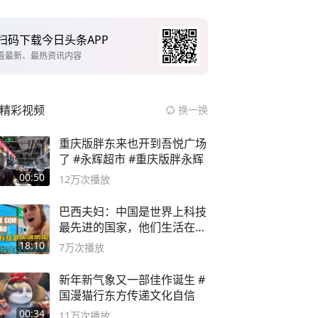
扫码下载今日头条APP
看最新、最热资讯内容
精彩视频
换一换
重庆版胖东来也开到吾悦广场
了 #永辉超市 #重庆版胖永辉
00:50
12万
次播放
巴西夫妇：中国是世界上科技
最先进的国家，他们生活在
2999年
18:10
7万
次播放
新年新气象又一部佳作诞生 #
国漫猫行东方传递文化自信
00:34
11万
次播放