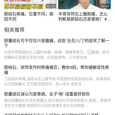
02:24
00:49
胆结石疼痛，位置不同，病
半夜突然右上腹剧痛，怎么
因不同
判断是胆结石还是胃病？ #医
学科普 #中医 #胆结石 #科普
相关推荐
一下
胆囊结石可不仅仅只是腹痛，这些“五花八门”的症状了解一
下
出现不同程度的右上腹的绞痛、胀痛、隐痛等情况。②腹胀。部分
胆囊结石患者在进食过量、吃高脂食物、工作紧张或...
胆结石，突然发作时疼痛难忍，教你3招，帮你缓解急性疼
痛
刀割般的疼痛,通常从右上腹开始,可能放射到背部或右肩。如果胆结
石引起胆囊炎,还可能伴随发热、恶心呕吐,甚至全...
胆囊结石误以为是胃病，女子“拖” 成重度肝损伤
确诊胆囊结石伴急性胆囊炎,胆总管结石伴急性胆管炎,重度... 胃痛常
发生在中腹部,而胆结石引起的疼痛多发生在右侧腹...