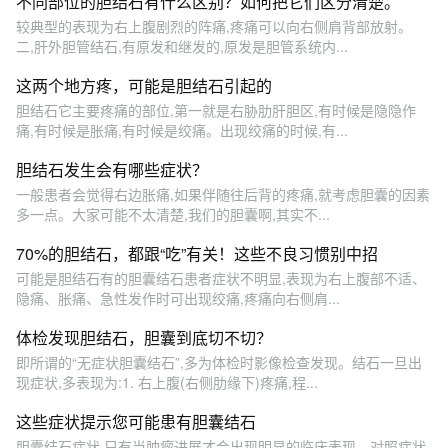
不同部位的胆结石有什么区别？如何把它们区分清楚。
较典型的表现为右上腹剧烈的阵痛,疼痛可以向右侧肩背部放射。
二,肝外胆管结石,有原发和继发的,原发是胆管系统内...
这两个地方疼，可能是胆结石引起的
胆结石它主要疼痛的部位,第一就是右胁肋肝胆区,有时候是隐隐作
痛,有时候是胀痛,有时候是绞痛。出现绞痛的时候,有...
胆结石发生会有哪些症状？
一般患者会觉得右边胀痛,如果伴随往后背的疼痛,就考虑胆囊的因素
多一点。大家可能不太清楚,我们的胆囊啊,其实不...
70%的胆结石，都跟“吃”有关！这些不良习惯别中招
可能是胆结石有的胆囊结石患者症状不明显,表现为右上腹部不适、
隐痛、胀痛、急性发作时可出现绞痛,疼痛向右侧肩...
体检发现胆结石，胆囊到底切不切？
即所谓的“无症状胆囊结石”,多为体检时影像检查发现。结石一旦出
现症状,多表现为:1. 右上腹(右侧肋缘下)疼痛,程...
这些症状提示您可能患有胆囊结石
胆囊结石症状,只有当肿瘤进展才会出现明显的临床表现。对照症状