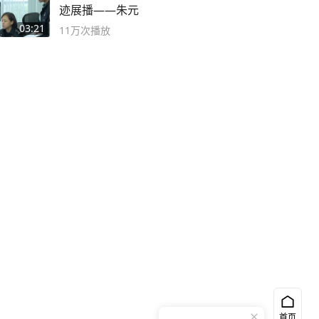
迹展播——朱元
03:21
11万
次播放
首页