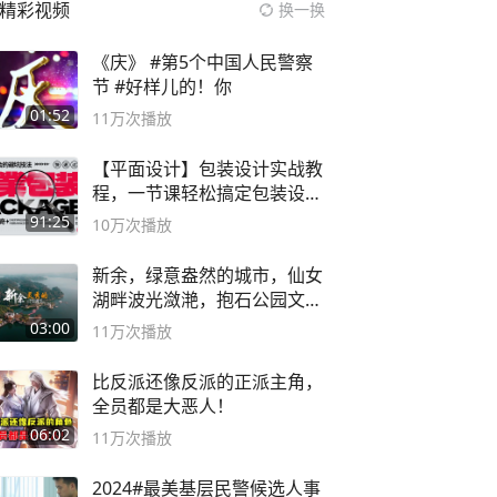
精彩视频
换一换
《庆》 #第5个中国人民警察
节 #好样儿的！你
01:52
11万
次播放
【平面设计】包装设计实战教
程，一节课轻松搞定包装设计
流程！
91:25
10万
次播放
新余，绿意盎然的城市，仙女
湖畔波光潋滟，抱石公园文化
深邃……
03:00
11万
次播放
比反派还像反派的正派主角，
全员都是大恶人！
06:02
11万
次播放
2024#最美基层民警候选人事