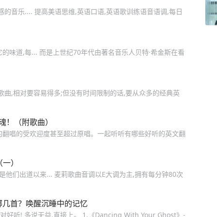
音乐.... 提高美语思维,英语口语,英语歌训练语音语调,每日
味道,每... 而是上世纪70年代由著名音乐人贝特·希金斯在看
歌曲,相对要容易得多;但没有时间限制的话,要从众多的经典英
灵魂！（附歌曲）
的翻唱的受欢迎度甚至超过原唱。一起听听有哪些好听的英文翻
（一）
,是他们出道以来... 麦莉歌曲音调以E大调为主,拥有每分钟80次
哪几首？唤醒沉睡中的记忆
多说无益,直接上。 1.《Dancing With Your Ghost》-