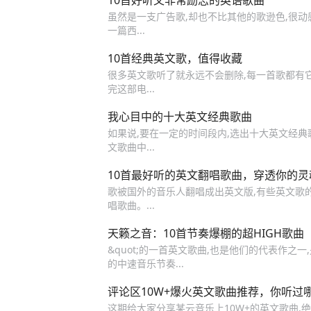
10首好听又非常励志的英语歌曲
虽然是一支广告歌,却也不比其他的歌逊色,很动感的
一篇西...
10首经典英文歌，值得收藏
很多英文歌听了就永远不会删除,每一首歌都有它的
完这部电...
我心目中的十大英文经典歌曲
如果说,要在一定的时间段内,选出十大英文经典
文歌曲中...
10首最好听的英文翻唱歌曲，穿透你的
歌被国外的音乐人翻唱成出英文版,有些英文歌
唱歌曲。...
天籁之音：10首节奏爆棚的超HIGH歌曲
&quot;的一首英文歌曲,也是他们的代表作之一
的中速音乐节奏...
评论区10W+爆火英文歌曲推荐，你听过
这期给大家分享某云音乐上10W+的英文歌曲,绝对好听! 