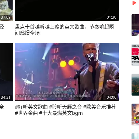
37:09
01:30
经
盘点十首越听越上瘾的英文歌曲，节奏响起瞬
间燃爆全场！
34:31
04:06
全
#好听英文歌曲 #聆听天籁之音 #欧美音乐推荐
#世界金曲 #十大最燃英文bgm