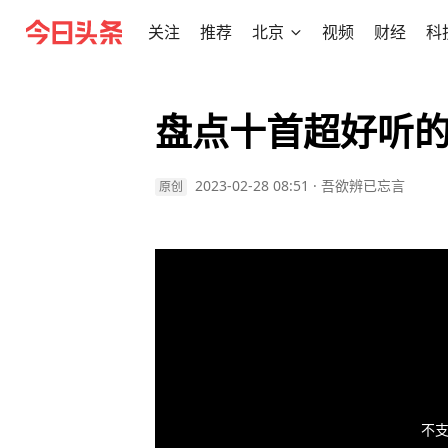
关注
推荐
北京
视频
财经
科
盘点十首超好听的
2023-02-28 08:51
·
吾欲辨已忘言
原创
不支