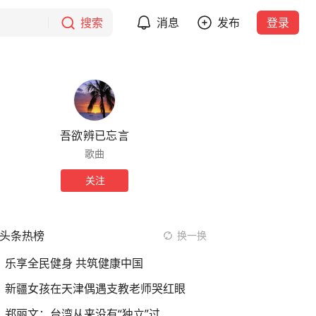
搜索
消息
发布
登录
吾欲辨已忘言
歌曲
关注
头条热榜
换一换
乐享全民健身 共筑健康中国
新疆女孩在天津偶遇支教老师哭红眼
郑丽文：台湾从来没有“独立”过