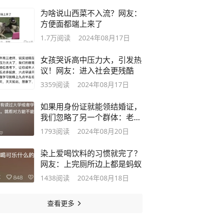
为啥说山西菜不入流？网友：
方便面都端上来了
1.7万
阅读
2024年08月17日
女孩哭诉高中压力大，引发热
议！网友：进入社会更残酷
3359
阅读
2024年08月17日
如果用身份证就能领结婚证，
我们忽略了另一个群体：老
人！
1793
阅读
2024年08月20日
染上爱喝饮料的习惯就完了？
网友：上完厕所边上都是蚂蚁
1438
阅读
2024年08月18日
查看更多