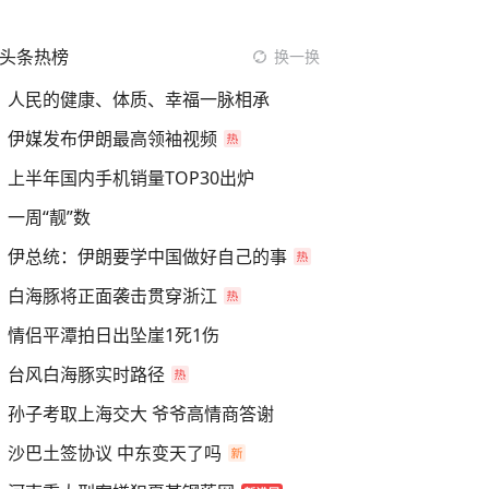
头条热榜
换一换
人民的健康、体质、幸福一脉相承
伊媒发布伊朗最高领袖视频
上半年国内手机销量TOP30出炉
一周“靓”数
伊总统：伊朗要学中国做好自己的事
白海豚将正面袭击贯穿浙江
情侣平潭拍日出坠崖1死1伤
台风白海豚实时路径
孙子考取上海交大 爷爷高情商答谢
沙巴土签协议 中东变天了吗