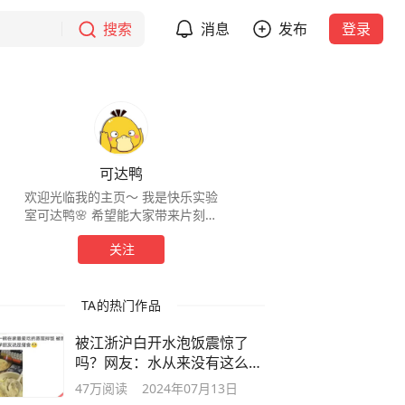
搜索
消息
发布
登录
可达鸭
欢迎光临我的主页～ 我是快乐实验
室可达鸭🌸 希望能大家带来片刻欢
愉！ 祝大家天天开心😊😊😊给鸭鸭
关注
点个关注，祝你暴富！
TA的热门作品
被江浙沪白开水泡饭震惊了
吗？网友：水从来没有这么好
喝过
47万
阅读
2024年07月13日