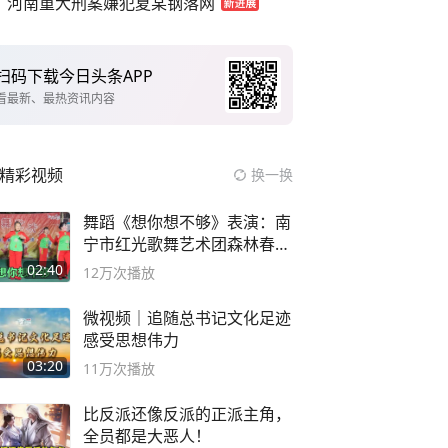
河南重大刑案嫌犯夏某钢落网
扫码下载今日头条APP
看最新、最热资讯内容
精彩视频
换一换
舞蹈《想你想不够》表演：南
宁市红光歌舞艺术团森林春红
舞蹈队。
02:40
12万
次播放
微视频｜追随总书记文化足迹
感受思想伟力
03:20
11万
次播放
比反派还像反派的正派主角，
全员都是大恶人！