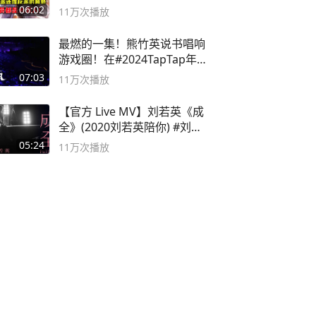
06:02
11万
次播放
最燃的一集！熊竹英说书唱响
游戏圈！在#2024TapTap年
度游戏大赏
07:03
11万
次播放
【官方 Live MV】刘若英《成
全》(2020刘若英陪你) #刘若
英 #成全
05:24
11万
次播放