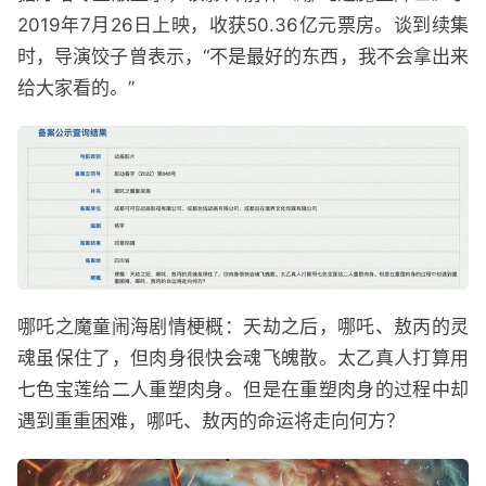
2019年7月26日上映，收获50.36亿元票房。谈到续集
时，导演饺子曾表示，“不是最好的东西，我不会拿出来
给大家看的。”
哪吒之魔童闹海剧情梗概：天劫之后，哪吒、敖丙的灵
魂虽保住了，但肉身很快会魂飞魄散。太乙真人打算用
七色宝莲给二人重塑肉身。但是在重塑肉身的过程中却
遇到重重困难，哪吒、敖丙的命运将走向何方？