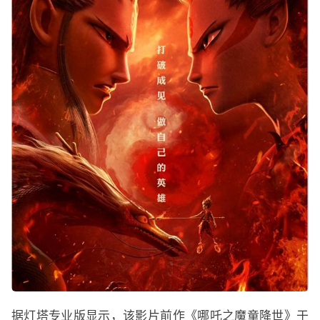
据灯塔专业版显示，该影片前作《哪吒之魔童降世》于