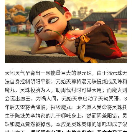
天地灵气孕育出一颗能量巨大的混元珠，由于混元珠无
法自身控制阴阳平衡，元始天尊将混元珠提炼成灵珠和
魔丸，灵珠投胎为人，助周伐纣时可堪大用；而魔丸则
会诞出魔王，为祸人间。元始天尊启动了天劫咒语，3
年后天雷将会降临，摧毁魔丸。太乙真人受命将灵珠托
生于陈塘关李靖家的儿子哪吒身上。然而阴差阳错，灵
珠和魔丸竟然被掉包，本应是灵珠英雄的哪吒却成了混