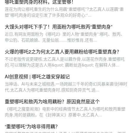
哪吒重塑肉身的材料，这里管够！
莲花为肉让哪吒重生的为什么用藕“重塑哪吒”?太乙真人以莲藕“重
塑”哪吒肉身的设定引发了许多观众的好奇心:“...
大馒头对哪吒下手了！用面粉为哪吒敖丙“重塑肉身”
近日,有网友用面粉为《哪吒2》里的人物“重塑肉身”:哪吒、敖丙、
申公豹、石矶娘娘、无量仙翁……惟妙惟肖,还有...
火爆的哪吒2之为何太乙真人要用藕粉给哪吒重塑真身？
不过老版传说更硬核,太乙真人是以藕作骨,以莲花作肉身,重塑哪吒
的,可以理解为这是古人用&quot; 藕断丝连&quot; 在解释人体...
AI创意视频 | 哪吒之雄安穿越记
当神话、AI与未来之城相遇,一场跨越三千年的奇幻风暴来袭!封神时
代,太乙真人为哪吒重塑肉身时,感知到奇异灵气,追...
重塑哪吒和敖丙为啥用藕粉？原因竟然是这个
《哪吒之魔童闹海》电影中的经典情节太乙真人为哪吒和敖丙重塑
肉身,用的是藕粉。在《封神演义》原著中,太乙真人...
“重塑哪吒”为啥非得用藕？