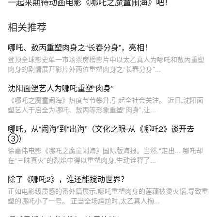
一起来期待动画电影《哪吒之魔童闹海》吧！
相关推荐
哪吒、敖丙重塑肉身之“长春分身”，亮相！
登顶全球影史单一市场票房榜影片中以太乙真人为哪吒和敖丙重塑
肉身的剧情展开影片外两位重塑肉身之“长春分身”...
沈阳面塑艺人为哪吒重塑“肉身”
《哪吒之魔童闹海》热度节节攀升,引起全社会关注。 近日,沈阳面
塑艺人于启全为哪吒、敖丙等形象重塑“肉身”,让...
哪吒，从“闹海”到“出海”（文化之眼·从《哪吒2》谈开去
③）
徐嘉伟电影《哪吒之魔童闹海》国际版海报。当然,“走出... 哪吒却
在“三昧真火”的烈焰中得以重塑肉身,生动诠释了...
除了《哪吒2》，谁还能搅动世界？
正如电影级质感的番外篇展示,哪吒重塑肉身的莲藕被烫火锅,导致重
塑的哪吒小了一号。 正当全场尴尬时,太乙真人掏...