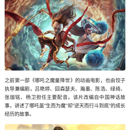
之前第一部《哪吒之魔童降世》的动画电影，也由饺子
执导兼编剧，吕艳婷、囧森瑟夫、瀚墨、陈浩、绿绮、
张珈铭、杨卫担任主要配音。该片改编自中国神话故
事，讲述了哪吒虽“生而为魔”却“逆天而行斗到底”的成长
经历的故事。