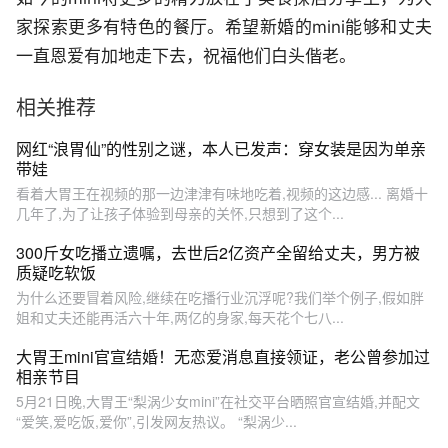
家探索更多有特色的餐厅。希望新婚的mini能够和丈夫
一直恩爱有加地走下去，祝福他们白头偕老。
相关推荐
网红“浪胃仙”的性别之谜，本人已发声：穿女装是因为单亲
带娃
看着大胃王在视频的那一边津津有味地吃着,视频的这边感... 离婚十
几年了,为了让孩子体验到母亲的关怀,只想到了这个...
300斤女吃播立遗嘱，去世后2亿资产全留给丈夫，男方被
质疑吃软饭
为什么还要冒着风险,继续在吃播行业沉浮呢?我们举个例子,假如胖
姐和丈夫还能再活六十年,两亿的身家,每天花个七八...
大胃王mini官宣结婚！无恋爱消息直接领证，老公曾参加过
相亲节目
5月21日晚,大胃王“梨涡少女mini”在社交平台晒照官宣结婚,并配文
“爱笑,爱吃饭,爱你”,引发网友热议。 “梨涡少...