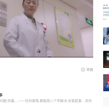
举报
事
题:你最... ——任何事情,都能用八个字解决:关我屁事、关你