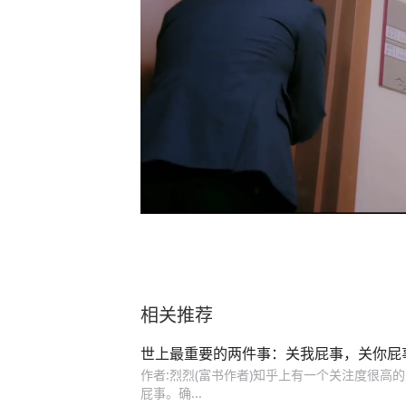
相关推荐
世上最重要的两件事：关我屁事，关你屁
作者:烈烈(富书作者)知乎上有一个关注度很高的问
屁事。确...