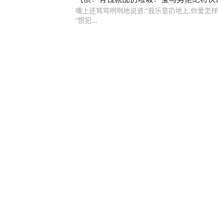
嘴上还骂骂咧咧地说道:“我乐意扔地上,你爱怎样
“惯犯...