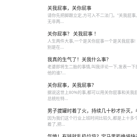
关我屁事，关你屁事
请你先把脚跟立定,方可入不二法门。”关我屁事,关
无非两...
关你屁事？ 关我屁事 ！
人生两件大事,一个是关你屁事一个是关我屁事! 
别是在...
​我真的生气了！关我什么事？
老婆即将生二胎的事情,叫我评论一下,发表一下
他的谁?...
关你屁事，关我屁事？
据说这世上80%的事,都可以用关你屁事和关我
总统杜特...
男子拔罐时着了火，持续几十秒才扑灭，
因为我们这个行业上班时间比较久,都是上十多
着了,把...
气愤！有钱就乱扔垃圾？宝马男拒绝将快