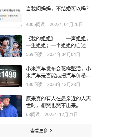
当我问妈妈，不结婚可以吗？
4305
阅读
2022年01月26日
《我的姐姐》——一声姐姐，
一生姐姐；一个姐姐的自述
569
阅读
2021年04月04日
小米汽车发布会花样整活，小
米汽车是否能成把汽车价格打
下来？
130
阅读
2023年12月28日
原来真的有人在最亲近的人离
世时，想哭也哭不出来。
68
阅读
2023年12月21日
查看更多