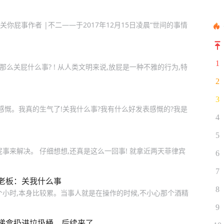
你屁事作者 |不二——于2017年12月15日凌晨“世间的事情
1
那么关屁什么事? ! 从人类文明来说,放屁是一种不雅的行为,特
2
3
感慨。我真的生气了!关我什么事?我有什么好发表感慨的?我是
4
5
屁事来解决。 仔细想想,还真是这么一回事! 就拿近两天菲律宾
6
7
老板：关我什么事
8
个小时,本身比较累。当事人就是在操作的时候,不小心那个酒精
9
递盒扔进垃圾桶，后续来了