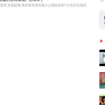
10
怎样,关我屁事,再往我车里扔我小心我投诉你!”01乱扔垃圾的