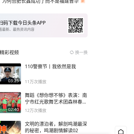
为何合肥长鑫成功了而不是福建晋华
扫码下载今日头条APP
看最新、最热资讯内容
精彩视频
换一换
110警察节丨我依然是我
03:25
11万
次播放
舞蹈《想你想不够》表演：南
宁市红光歌舞艺术团森林春红
舞蹈队。
02:40
12万
次播放
文明的漂泊者，解剖鸣潮最深
的秘密，鸣潮剧情解读02