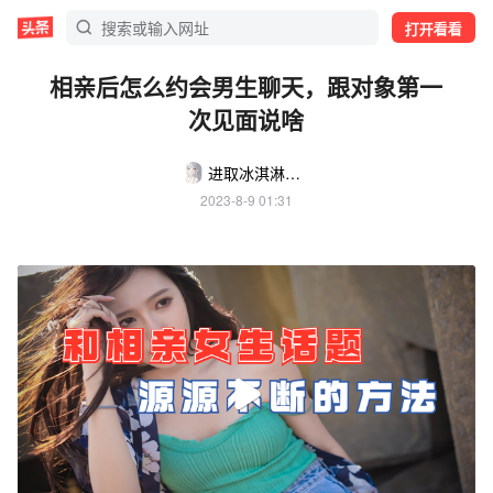
打开看看
相亲后怎么约会男生聊天，跟对象第一
次见面说啥
进取冰淇淋哦g
2023-8-9 01:31